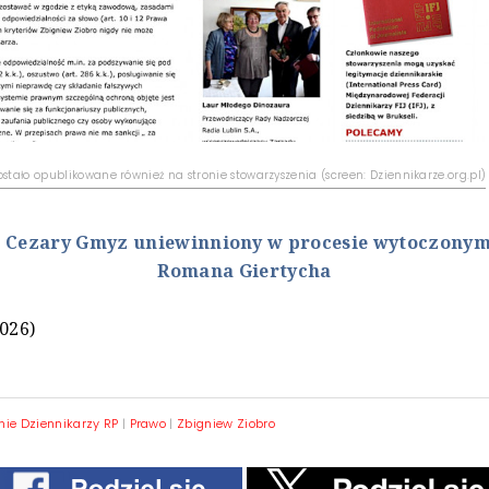
ostało opublikowane również na stronie stowarzyszenia (screen: Dziennikarze.org.pl)
:
Cezary Gmyz uniewinniony w procesie wytoczony
Romana Giertycha
2026)
ie Dziennikarzy RP
|
Prawo
|
Zbigniew Ziobro