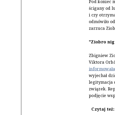
Pod koniec 
ścigany od l
i czy otrzym
odmówiło od
zarzuca Ziob
"Ziobro nig
Zbigniew Zio
Viktora Orb
informowała,
wyjechał dzi
legitymacja 
związek. Re
podjęcie ws
Czytaj też