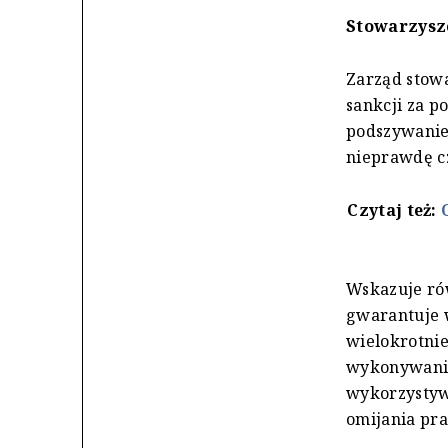
Stowarzysz
Zarząd stowa
sankcji za p
podszywanie
nieprawdę c
Czytaj też:
Wskazuje rów
gwarantuje 
wielokrotnie
wykonywaniem
wykorzystywa
omijania pr