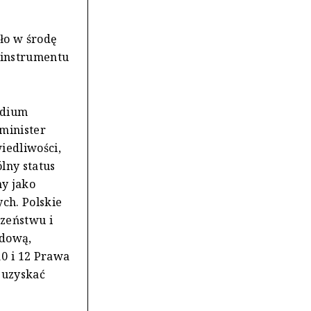
ło w środę
 instrumentu
ydium
 minister
iedliwości,
lny status
y jako
ch. Polskie
czeństwu i
odową,
10 i 12 Prawa
 uzyskać