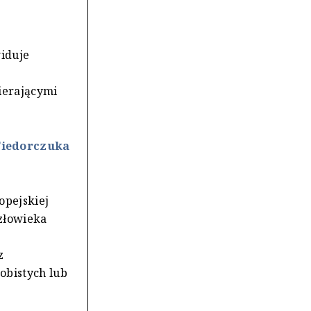
widuje
e
ierającymi
Fiedorczuka
opejskiej
złowieka
z
obistych lub