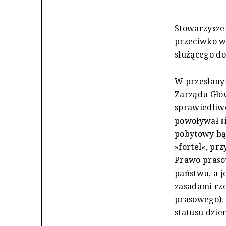
Stowarzyszen
przeciwko w
służącego do
W przesłany
Zarządu Głów
sprawiedliw
powoływał si
pobytowy bą
»fortel«, pr
Prawo prasow
państwu, a j
zasadami rze
prasowego).
statusu dzie