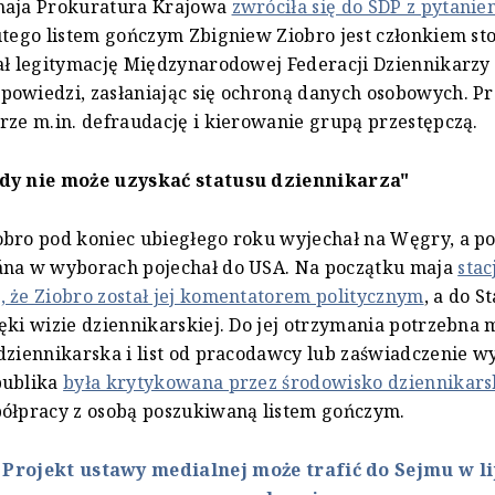
maja Prokuratura Krajowa
zwróciła się do SDP z pytanie
utego listem gończym Zbigniew Ziobro jest członkiem s
ał legitymację Międzynarodowej Federacji Dziennikarzy (
powiedzi, zasłaniając się ochroną danych osobowych. P
rze m.in. defraudację i kierowanie grupą przestępczą.
dy nie może uzyskać statusu dziennikarza"
bro pod koniec ubiegłego roku wyjechał na Węgry, a p
ána w wyborach pojechał do USA. Na początku maja
stac
 że Ziobro został jej komentatorem politycznym
, a do 
ęki wizie dziennikarskiej. Do jej otrzymania potrzebna 
dziennikarska i list od pracodawcy lub zaświadczenie w
publika
była krytykowana przez środowisko dziennikars
półpracy z osobą poszukiwaną listem gończym.
:
Projekt ustawy medialnej może trafić do Sejmu w l