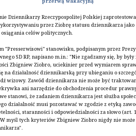
przerwą wakacyjną
ie Dziennikarzy Rzeczypospolitej Polskiej zaprotestowa
ykorzystywaniu przez Ziobrę statusu dziennikarza jako
 osiągania celów politycznych.
m "Presserwisowi" stanowisku, podpisanym przez Prez
nego SD RP, napisano m.in.: "Nie zgadzamy się, by były
ości Zbigniew Ziobro, uciekinier przed wymiarem spraw
ę na działalność dziennikarską przy ubieganiu o szczegó
dź wizowy. Zawód dziennikarza nie może być traktowan
zykrywka ani narzędzie do obchodzenia procedur prawny
e stanowi, że zadaniem dziennikarza jest służba społe
ego działalność musi pozostawać w zgodzie z etyką zaw
telności, staranności i odpowiedzialności za słowo (art. 
 W myśl tych kryteriów Zbigniew Ziobro nigdy nie może
nnikarza".