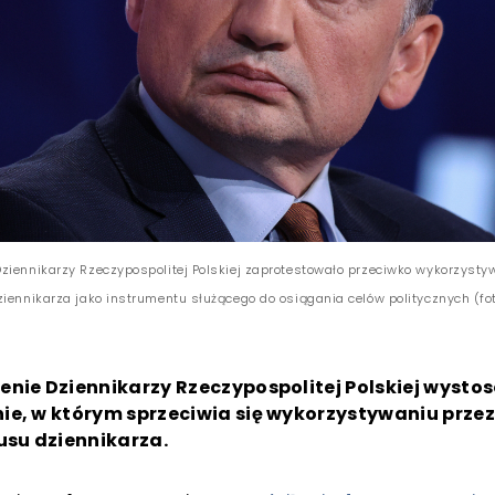
ziennikarzy Rzeczypospolitej Polskiej zaprotestowało przeciwko wykorzysty
iennikarza jako instrumentu służącego do osiągania celów politycznych (fot
enie Dziennikarzy Rzeczypospolitej Polskiej wysto
ie, w którym sprzeciwia się wykorzystywaniu prze
usu dziennikarza.