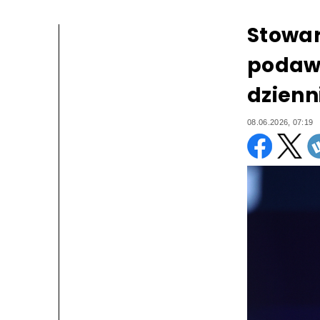
Stowar
podawa
dzienn
08.06.2026, 07:19