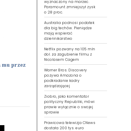
wyznaczony na marzec.
Paramount zmniejszył zysk
o 28 proc.
Australia podnosi podatek
dla big techów. Pieniądze
mają wspierać
dziennikarstwo
Netflix pozwany na 105 mln
dol. za zagubienie filmu z
Nicolasem Cagem
m mu przez
Warner Bros. Discovery
pozywa Amazona o
podkradanie kadry
zarządzającej
Ziobro, jako komentator
polityczny Republiki, mówi
prawie wyłącznie o swojej
sprawie
Prawicowa telewizja CNews
dostała 200 tys. euro