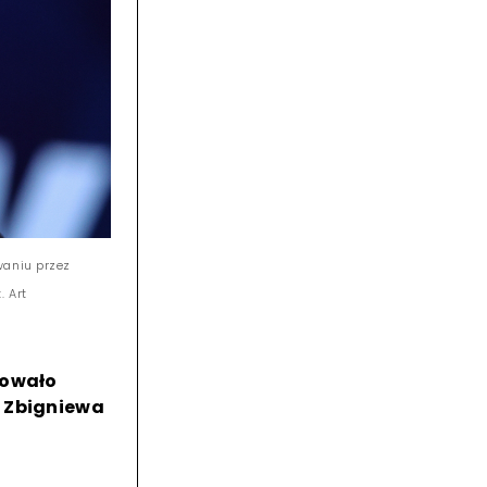
waniu przez
. Art
sowało
z Zbigniewa