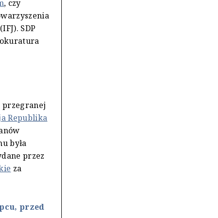
m
, czy
towarzyszenia
IFJ). SDP
rokuratura
o przegranej
ja Republika
Stanów
mu była
ydane przez
kie
za
ipcu, przed