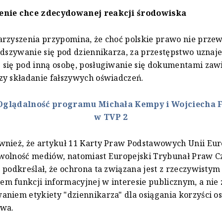
enie chce zdecydowanej reakcji środowiska
rzyszenia przypomina, że choć polskie prawo nie prze
odszywanie się pod dziennikarza, za przestępstwo uznaj
 się pod inną osobę, posługiwanie się dokumentami zaw
zy składanie fałszywych oświadczeń.
Oglądalność programu Michała Kempy i Wojciecha 
w TVP 2
nież, że artykuł 11 Karty Praw Podstawowych Unii Eur
wolność mediów, natomiast Europejski Trybunał Praw C
 podkreślał, że ochrona ta związana jest z rzeczywistym
 funkcji informacyjnej w interesie publicznym, a nie 
niem etykiety "dziennikarza" dla osiągania korzyści os
awa.