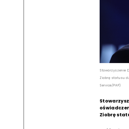
Stowarzyszenie D
Ziobrę statusu dz
Service/PAP)
Stowarzysz
oświadczen
Ziobrę stat