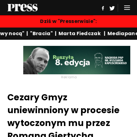
Dziś w "Presserwisie":
y nocą"
|
"Bracia"
|
Marta Fiedczak
|
Mediapanel
Reklama
Cezary Gmyz
uniewinniony w procesie
wytoczonym mu przez
Romana Giertycha