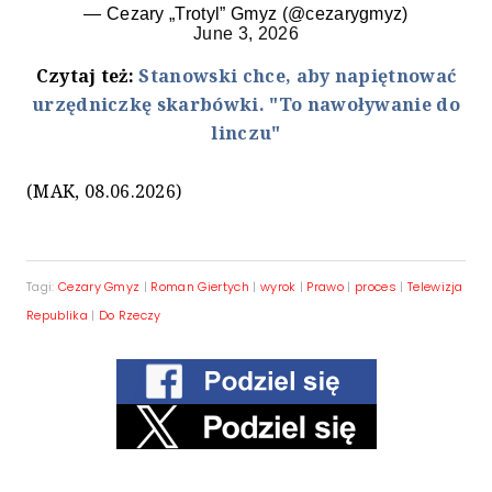
— Cezary „Trotyl” Gmyz (@cezarygmyz)
June 3, 2026
Czytaj też:
Stanowski chce, aby napiętnować
urzędniczkę skarbówki. "To nawoływanie do
linczu"
(MAK, 08.06.2026)
Tagi:
Cezary Gmyz
|
Roman Giertych
|
wyrok
|
Prawo
|
proces
|
Telewizja
Republika
|
Do Rzeczy