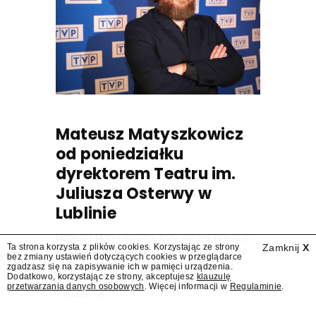
Mateusz Matyszkowicz
od poniedziałku
dyrektorem Teatru im.
Juliusza Osterwy w
Lublinie
Mateusz Matyszkowicz, były prezes Telewizji
Ta strona korzysta z plików cookies. Korzystając ze strony
Zamknij
X
Polskiej, w poniedziałek 10 sierpnia obejmie
bez zmiany ustawień dotyczących cookies w przeglądarce
stanowisko dyrektora Teatru im. Juliusza
zgadzasz się na zapisywanie ich w pamięci urządzenia.
Dodatkowo, korzystając ze strony, akceptujesz
klauzulę
Osterwy w Lublinie – dowiedział się
przetwarzania danych osobowych
. Więcej informacji w
Regulaminie
.
"Presserwis".