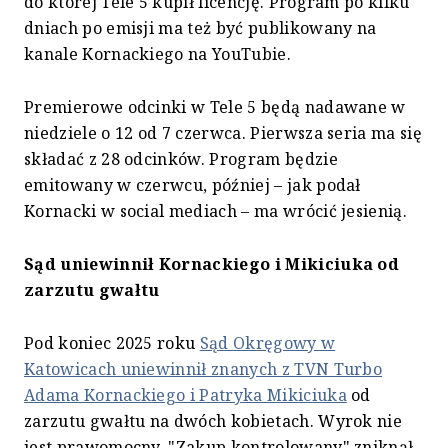
do której Tele 5 kupił licencję. Program po kilku
dniach po emisji ma też być publikowany na
kanale Kornackiego na YouTubie.
Premierowe odcinki w Tele 5 będą nadawane w
niedziele o 12 od 7 czerwca. Pierwsza seria ma się
składać z 28 odcinków. Program będzie
emitowany w czerwcu, później – jak podał
Kornacki w social mediach – ma wrócić jesienią.
Sąd uniewinnił Kornackiego i Mikiciuka od
zarzutu gwałtu
Pod koniec 2025 roku
Sąd Okręgowy w
Katowicach uniewinnił znanych z TVN Turbo
Adama Kornackiego i Patryka Mikiciuka
od
zarzutu gwałtu na dwóch kobietach. Wyrok nie
jest prawomocny. "Zakup kontrolowany" zniknął