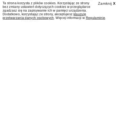
Ta strona korzysta z plików cookies. Korzystając ze strony
Zamknij
X
Polskiej, w poniedziałek 10 sierpnia obejmie
bez zmiany ustawień dotyczących cookies w przeglądarce
stanowisko dyrektora Teatru im. Juliusza
zgadzasz się na zapisywanie ich w pamięci urządzenia.
Dodatkowo, korzystając ze strony, akceptujesz
klauzulę
Osterwy w Lublinie – dowiedział się
przetwarzania danych osobowych
. Więcej informacji w
Regulaminie
.
"Presserwis".