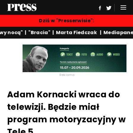
Dziś w "Presserwisie":
y nocą"
|
"Bracia"
|
Marta Fiedczak
|
Mediapanel
Reklama
Adam Kornacki wraca do
telewizji. Będzie miał
program motoryzacyjny w
Tele 5