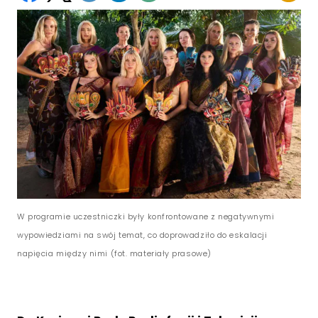
W programie uczestniczki były konfrontowane z negatywnymi
wypowiedziami na swój temat, co doprowadziło do eskalacji
napięcia między nimi (fot. materiały prasowe)