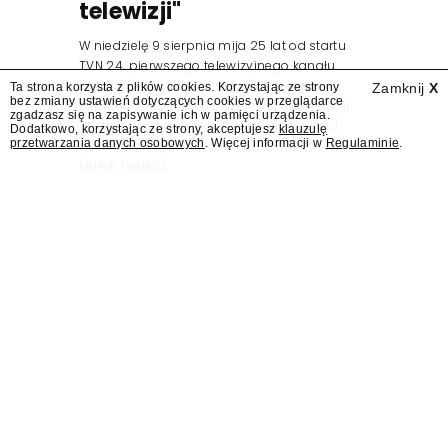
telewizji"
W niedzielę 9 sierpnia mija 25 lat od startu
TVN 24, pierwszego telewizyjnego kanału
informacyjnego w Polsce. Na ten dzień
Ta strona korzysta z plików cookies. Korzystając ze strony
Zamknij
X
bez zmiany ustawień dotyczących cookies w przeglądarce
zaplanowano finał urodzinowej trasy stacji
zgadzasz się na zapisywanie ich w pamięci urządzenia.
"Jesteśmy stąd". 25 lat TVN 24 dla Press.pl
Dodatkowo, korzystając ze strony, akceptujesz
klauzulę
przetwarzania danych osobowych
. Więcej informacji w
Regulaminie
.
podsumowują Jarosław Kuźniar, Tomasz Lis i
Marek Twaróg.