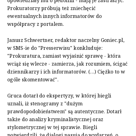
opowiedziały mu o pedofilii - mają je zastraszyć.
Prokuratorzy próbują też zniechęcić
ewentualnych innych informatorów do
współpracy z portalem.
Janusz Schwertner, redaktor naczelny Goniec.pl,
w SMS-ie do "Presserwisu" konkluduje:
"Prokuratura, zamiast wyjaśnić sprawę - która
wciąż się wlecze - zamierza, jak rozumiem, ścigać
dziennikarzy i ich informatorów. (…) Ciężko to w
ogóle skomentować".
Gruca dotarł do ekspertyzy, w której biegli
uznali, iż stenogramy z "dużym
prawdopodobieństwem" są autentyczne. Dotarł
także do analizy kryminalistycznej oraz
stylometrycznej w tej sprawie. Biegli
potwierdzili, że dialogi pasują do wydarzeń, o