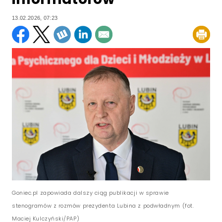
13.02.2026, 07:23
Goniec.pl zapowiada dalszy ciąg publikacji w sprawie
stenogramów z rozmów prezydenta Lubina z podwładnym (fot.
Maciej Kulczyński/PAP)