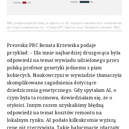
PBC przeprowadziło testy w oparciu o 60 zapytań kierowanych niezależnie
do trzech asystentów AI – Chata GPT, Gemini oraz Perplexity (screen: PBC)
Prezeska PBC Renata Krzewska podaje
przykład: – Dla mnie najbardziej druzgocąca była
odpowiedź na temat wywiadu udzielonego przez
polską profesor genetyki jednemu z pism
kobiecych. Naukowczyni w wywiadzie tłumaczyła
skomplikowane zagadnienia dotyczące
dziedziczenia genetycznego. Gdy spytałam AI, o
czym była ta rozmowa, dowiedziałam się, że o
otyłości. Innym razem uzyskaliśmy błędną
odpowiedź na temat kosztów remontu na
lokalnym rynku. AI podało kilkukrotnie wyższą
cenę niż rzeczywista. Takie halucynacje zdarzały