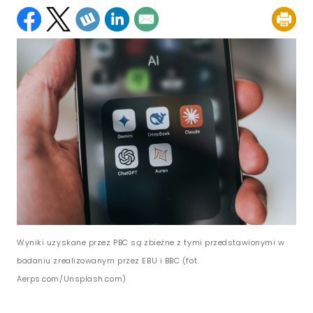
Wyniki uzyskane przez PBC są zbieżne z tymi przedstawionymi w
badaniu zrealizowanym przez EBU i BBC (fot.
Aerps.com/Unsplash.com)