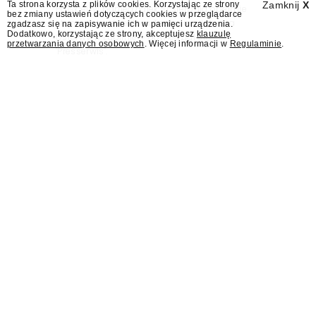
Ta strona korzysta z plików cookies. Korzystając ze strony
Zamknij
X
Polskiej, w poniedziałek 10 sierpnia obejmie
bez zmiany ustawień dotyczących cookies w przeglądarce
stanowisko dyrektora Teatru im. Juliusza
zgadzasz się na zapisywanie ich w pamięci urządzenia.
Dodatkowo, korzystając ze strony, akceptujesz
klauzulę
Osterwy w Lublinie – dowiedział się
przetwarzania danych osobowych
. Więcej informacji w
Regulaminie
.
"Presserwis".
Były rzecznik MSZ Łukasz