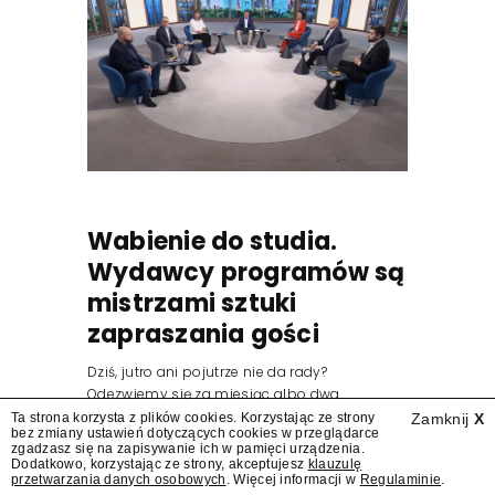
Wabienie do studia.
Wydawcy programów są
mistrzami sztuki
zapraszania gości
Dziś, jutro ani pojutrze nie da rady?
Odezwiemy się za miesiąc albo dwa.
Wydawcy programów są mistrzami sztuki
Ta strona korzysta z plików cookies. Korzystając ze strony
Zamknij
X
bez zmiany ustawień dotyczących cookies w przeglądarce
zapraszania gości.
zgadzasz się na zapisywanie ich w pamięci urządzenia.
Dodatkowo, korzystając ze strony, akceptujesz
klauzulę
przetwarzania danych osobowych
. Więcej informacji w
Regulaminie
.