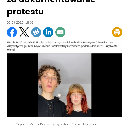
protestu
03.09.2025, 18:31
Lena Grycel i Maria Rożek będą składać zażalenie na