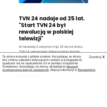
TVN 24 nadaje od 25 lat.
"Start TVN 24 był
rewolucją w polskiej
telewizji"
W niedzielę 9 sierpnia mija 25 lat od startu
TVN 24, pierwszego telewizyjnego kanału
informacyjnego w Polsce. Na ten dzień
Ta strona korzysta z plików cookies. Korzystając ze strony
Zamknij
X
bez zmiany ustawień dotyczących cookies w przeglądarce
zaplanowano finał urodzinowej trasy stacji
zgadzasz się na zapisywanie ich w pamięci urządzenia.
"Jesteśmy stąd". 25 lat TVN 24 dla Press.pl
Dodatkowo, korzystając ze strony, akceptujesz
klauzulę
przetwarzania danych osobowych
. Więcej informacji w
Regulaminie
.
podsumowują Jarosław Kuźniar, Tomasz Lis i
Marek Twaróg.