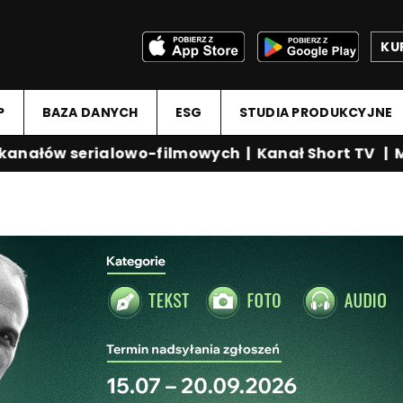
KU
P
BAZA DANYCH
ESG
STUDIA PRODUKCYJNE
nałów serialowo-filmowych
|
Kanał Short TV
|
Med