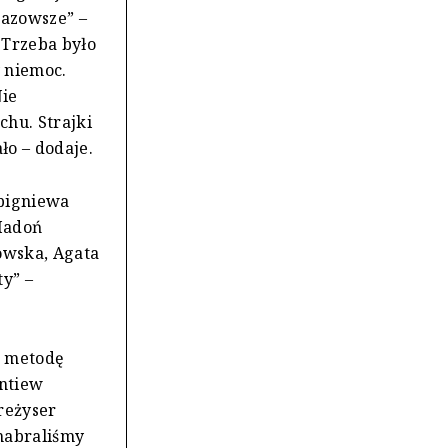
Mazowsze” –
. Trzeba było
y niemoc.
Nie
chu. Strajki
ło – dodaje.
bigniewa
 Madoń
łowska, Agata
y” –
o metodę
entiew
reżyser
 nabraliśmy