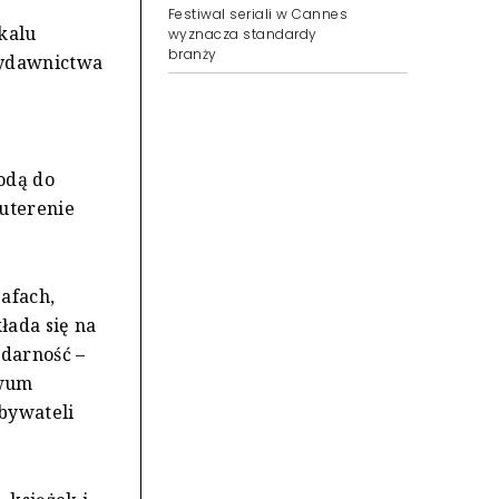
Festiwal seriali w Cannes
kalu
wyznacza standardy
branży
wydawnictwa
odą do
uterenie
afach,
łada się na
idarność –
iwum
obywateli