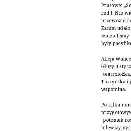
Prasowej „So
red.]. Nie w
przewozić in
Zanim udało 
widzieliśmy 
były pacyfik
Alicja Wanc
Gluzy 4 styc
[teatrolożka
Tuszyńska i 
wspomina.
Po kilku nu
przygotowywa
[potomek ros
telewizyjny,