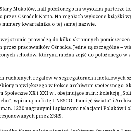
Stary Mokotów, hall położonego na wysokim parterze lo
 przez Ośrodek Karta. Na regałach wyłożone książki 
ne numery kwartalnika o tej samej nazwie.
awej stronie prowadzą do kilku skromnych pomieszczeń
 przez pracowników Ośrodka. Jedne są szczególne – wi
conych schodów, którymi można zejść do położonego w s
ach ruchomych regałów w segregatorach i metalowych sz
 zbiory największego w Polsce archiwum społecznego. Sk
 Społeczne XX i XXI w., obejmujące m.in.: kolekcję „Sol
uchu”, wpisaną na listę UNESCO „Pamięć świata” i Arch
m.in. 1220 nagranymi i spisanymi relacjami Polaków i 
presjonowanych przez ZSRS.