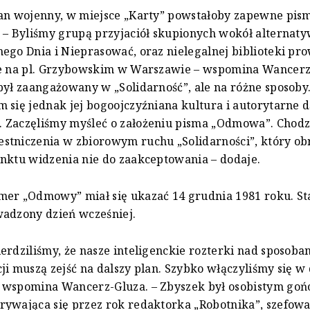
tan wojenny, w miejsce „Karty” powstałoby zapewne pis
 – Byliśmy grupą przyjaciół skupionych wokół alternat
ego Dnia i Nieprasować, oraz nielegalnej biblioteki pr
le na pl. Grzybowskim w Warszawie – wspomina Wancerz
był zaangażowany w „Solidarność”, ale na różne sposoby
 się jednak jej bogoojczyźniana kultura i autorytarne 
 Zaczęliśmy myśleć o założeniu pisma „Odmowa”. Chodzi
stniczenia w zbiorowym ruchu „Solidarności”, który ob
nktu widzenia nie do zaakceptowania – dodaje.
mer „Odmowy” miał się ukazać 14 grudnia 1981 roku. S
wadzony dzień wcześniej.
erdziliśmy, że nasze inteligenckie rozterki nad sposoba
ji muszą zejść na dalszy plan. Szybko włączyliśmy się w 
 wspomina Wancerz-Gluza. – Zbyszek był osobistym go
ywająca się przez rok redaktorka „Robotnika”, szefowa