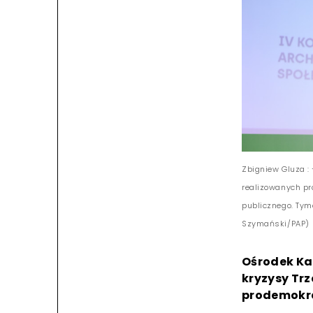
Zbigniew Gluza :
realizowanych pro
publicznego. Tym
Szymański/PAP)
Ośrodek Ka
kryzysy Trze
prodemokra