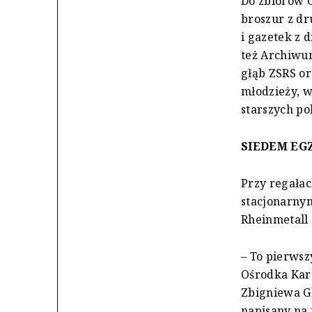
Do zbiorów O
broszur z dr
i gazetek z 
też Archiwum
głąb ZSRS or
młodzieży, w
starszych po
SIEDEM EG
Przy regałac
stacjonarny
Rheinmetall 
– To pierwsz
Ośrodka Kart
Zbigniewa Gl
napisany na 