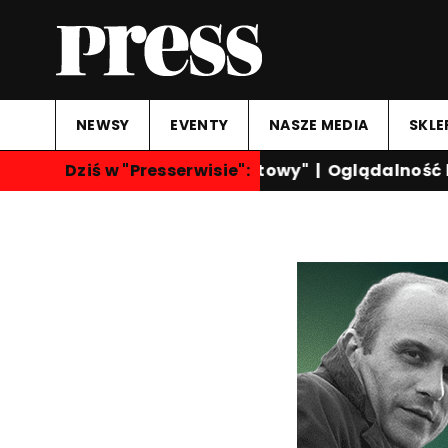
NEWSY
EVENTY
NASZE MEDIA
SKLE
Dziś w "Presserwisie":
"Przegląd Sportowy"
|
Oglądalność ka