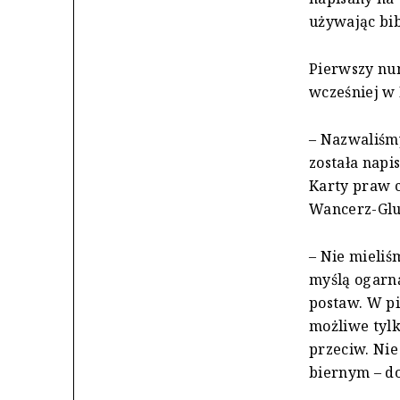
używając bib
Pierwszy num
wcześniej w
– Nazwaliśmy
została napi
Karty praw c
Wancerz-Glu
– Nie mieliś
myślą ogarną
postaw. W pi
możliwe tylk
przeciw. Ni
biernym – do