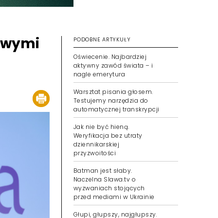
towymi
PODOBNE ARTYKUŁY
Oświecenie. Najbardziej
aktywny zawód świata – i
nagle emerytura
Warsztat pisania głosem.
Testujemy narzędzia do
automatycznej transkrypcji
Jak nie być hieną.
Weryfikacja bez utraty
dziennikarskiej
przyzwoitości
Batman jest słaby.
Naczelna Slawa.tv o
wyzwaniach stojących
przed mediami w Ukrainie
Głupi, głupszy, najgłupszy.