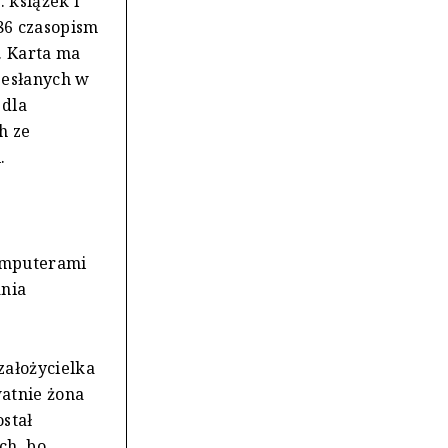
 książek i
86 czasopism
. Karta ma
 zesłanych w
 dla
h ze
.
komputerami
ania
założycielka
watnie żona
stał
ch, bo