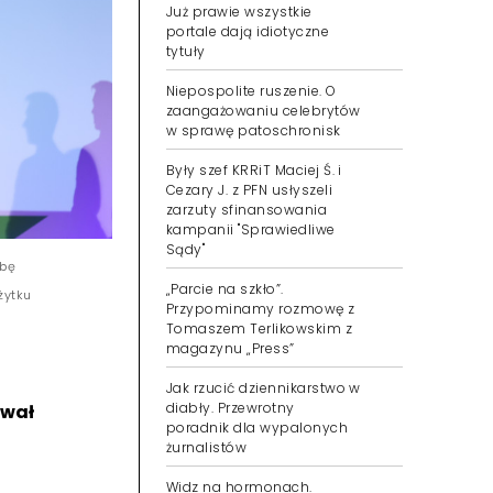
Już prawie wszystkie
portale dają idiotyczne
tytuły
Niepospolite ruszenie. O
zaangażowaniu celebrytów
w sprawę patoschronisk
Były szef KRRiT Maciej Ś. i
Cezary J. z PFN usłyszeli
zarzuty sfinansowania
kampanii "Sprawiedliwe
Sądy"
zbę
„Parcie na szkło”.
żytku
Przypominamy rozmowę z
Tomaszem Terlikowskim z
magazynu „Press”
Jak rzucić dziennikarstwo w
diabły. Przewrotny
rwał
poradnik dla wypalonych
żurnalistów
Widz na hormonach.