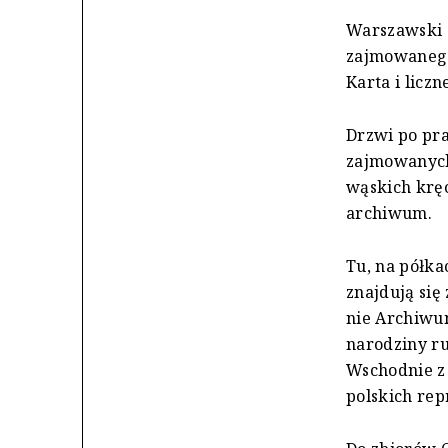
Warszawski 
zajmowanego
Karta i licz
Drzwi po pr
zajmowanych
wąskich krę
archiwum.
Tu, na półk
znajdują się
nie Archiwum
narodziny r
Wschodnie z 
polskich re