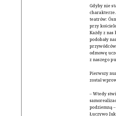
Gdyby nie s
charakterze.
teatrów: Ósm
przy koście
Każdy z nas 
podobały nam
przywódców.
odmowę ucze
z naszego pu
Pierwszy nu
został wpro
– Wtedy stwi
samorealizac
podziemną –
Łuczywo [ukr