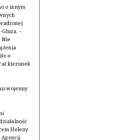
mo o innym
ywnych
owadzonej
-Gluza. –
. Nie
dążenia
ło o
rał kierunek
tan wojenny
mi
działalność
ńcem Heleny
 Agencji