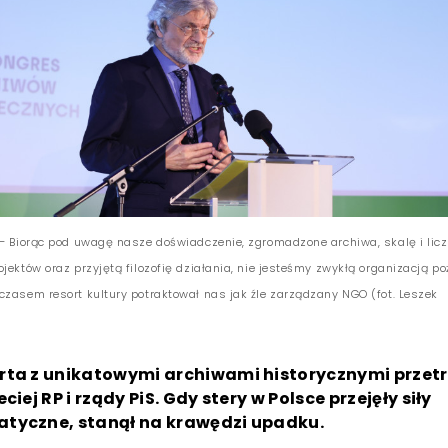
 – Biorąc pod uwagę nasze doświadczenie, zgromadzone archiwa, skalę i lic
jektów oraz przyjętą filozofię działania, nie jesteśmy zwykłą organizacją po
czasem resort kultury potraktował nas jak źle zarządzany NGO (fot. Leszek
rta z unikatowymi archiwami historycznymi przet
ciej RP i rządy PiS. Gdy stery w Polsce przejęły siły
tyczne, stanął na krawędzi upadku.