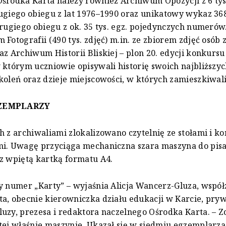
środka Karta należy również Archiwum Opozycji z 6 tys.
ugiego obiegu z lat 1976–1990 oraz unikatowy wykaz 36
drugiego obiegu z ok. 35 tys. egz. pojedynczych numerów
 Fotografii (490 tys. zdjęć) m.in. ze zbiorem zdjęć osób
az Archiwum Historii Bliskiej – plon 20. edycji konkursu
 którym uczniowie opisywali historię swoich najbliższyc
koleń oraz dzieje miejscowości, w których zamieszkiwali
ZEMPLARZY
h z archiwaliami zlokalizowano czytelnię ze stołami i 
mi. Uwagę przyciąga mechaniczna szara maszyna do pis
z wpiętą kartką formatu A4.
y numer „Karty” – wyjaśnia Alicja Wancerz-Gluza, współ
a, obecnie kierowniczka działu edukacji w Karcie, pry
uzy, prezesa i redaktora naczelnego Ośrodka Karta. – Zo
tej właśnie maszynie. Ukazał się w siedmiu egzemplarza