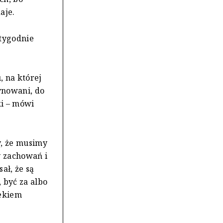
aje.
 tygodnie
, na której
cynowani, do
ki – mówi
y, że musimy
y zachowań i
ał, że są
 być za albo
iekiem