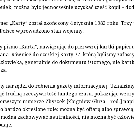
ułek, można było jednocześnie uzyskać sześć kopii – dod
er „Karty” został skończony 4 stycznia 1982 roku. Trzy
 Polsce wprowadzono stan wojenny.
 pismo „Karta”, nawiązując do pierwszej kartki papieru
sana. Również do czeskiej Karty 77, którą byliśmy zafas
złowieka, generalnie do dokumentu istotnego, nie kart
za.
my narzędzi do robienia gazety informacyjnej. Uznaliśm
ć trudną rzeczywistość tamtego czasu, pokazując wzor
erwszym numerze Zbyszek [Zbigniew Gluza – red.] napis
o bardzo określone role: można być ofiarą albo sprawcą,
e można zachowywać neutralności, nie można być człow
daje.