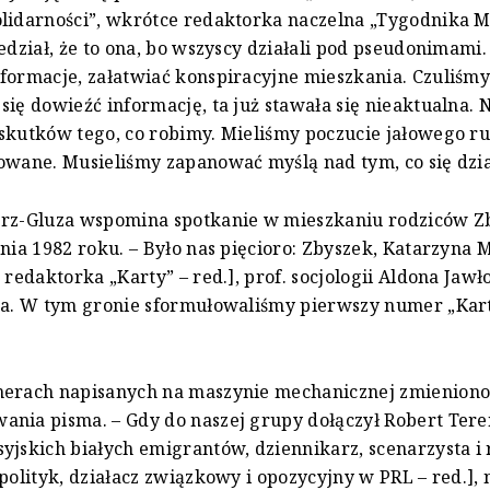
lidarności”, wkrótce redaktorka naczelna „Tygodnika 
iedział, że to ona, bo wszyscy działali pod pseudonimami
formacje, załatwiać konspiracyjne mieszkania. Czuliśm
się dowieźć informację, ta już stawała się nieaktualna. 
skutków tego, co robimy. Mieliśmy poczucie jałowego ru
owane. Musieliśmy zapanować myślą nad tym, co się dzia
erz-Gluza wspomina spotkanie w mieszkaniu rodziców Z
znia 1982 roku. – Było nas pięcioro: Zbyszek, Katarzyna
, redaktorka „Karty” – red.], prof. socjologii Aldona Jaw
ja. W tym gronie sformułowaliśmy pierwszy numer „Kart
merach napisanych na maszynie mechanicznej zmienion
nia pisma. – Gdy do naszej grupy dołączył Robert Ter
yjskich białych emigrantów, dziennikarz, scenarzysta i 
 polityk, działacz związkowy i opozycyjny w PRL – red.],