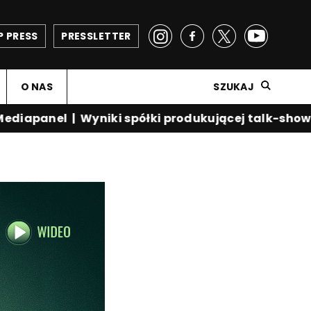
P PRESS
PRESSLETTER
O NAS
SZUKAJ
iapanel
|
Wyniki spółki produkującej talk-show Kr