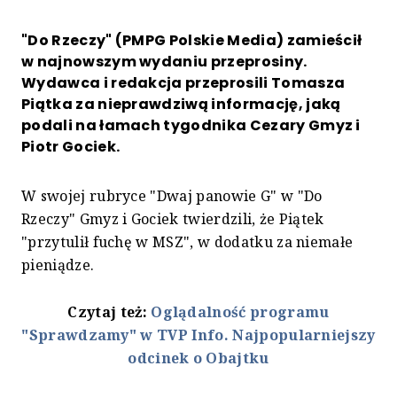
"Do Rzeczy" (PMPG Polskie Media) zamieścił
w najnowszym wydaniu przeprosiny.
Wydawca i redakcja przeprosili Tomasza
Piątka za nieprawdziwą informację, jaką
podali na łamach tygodnika Cezary Gmyz i
Piotr Gociek.
W swojej rubryce "Dwaj panowie G" w "Do
Rzeczy" Gmyz i Gociek twierdzili, że Piątek
"przytulił fuchę w MSZ", w dodatku za niemałe
pieniądze.
Czytaj też:
Oglądalność programu
"Sprawdzamy" w TVP Info. Najpopularniejszy
odcinek o Obajtku