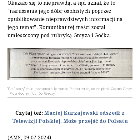
Okazało się to nieprawdą, a sąd uznał, że to
"naruszenie jego dóbr osobistych poprzez
opublikowanie nieprawdziwych informacji na
jego temat". Komunikat tej treści został
umieszczony pod rubryką Gmyza i Goćka.
"Do Rzeczy" musi przeprosić Tomasza Piątka za to, co napisali Cezary Gmyz
i Piotr Gociek (fot. "Do Rzeczy")
Czytaj też:
Maciej Kurzajewski odszedł z
Telewizji Polskiej. Może przejść do Polsatu
(AMS, 09.07.2024)