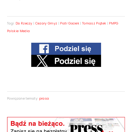
Tagi:
Do Rzeczy
|
Cezary Gmyz
|
Piotr Gociek
|
Tomasz Piątek
|
PMPG
Polskie Media
Powiązane tematy:
prasa