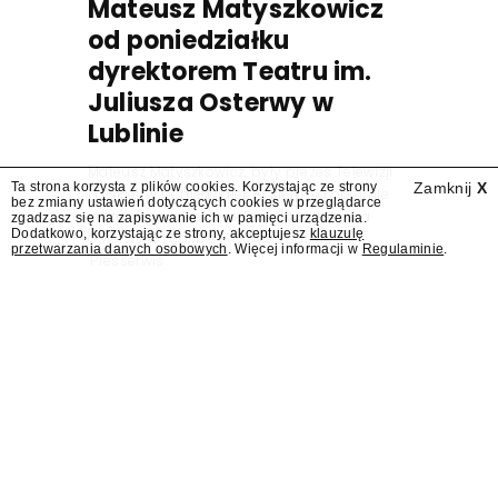
Mateusz Matyszkowicz
od poniedziałku
dyrektorem Teatru im.
Juliusza Osterwy w
Lublinie
Mateusz Matyszkowicz, były prezes Telewizji
Ta strona korzysta z plików cookies. Korzystając ze strony
Zamknij
X
Polskiej, w poniedziałek 10 sierpnia obejmie
bez zmiany ustawień dotyczących cookies w przeglądarce
stanowisko dyrektora Teatru im. Juliusza
zgadzasz się na zapisywanie ich w pamięci urządzenia.
Dodatkowo, korzystając ze strony, akceptujesz
klauzulę
Osterwy w Lublinie – dowiedział się
przetwarzania danych osobowych
. Więcej informacji w
Regulaminie
.
"Presserwis".