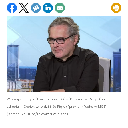
W swojej rubryce "Dwaj panowie G" w "Do Rzeczy" Gmyz (na
zdjęciu) i Gociek twierdzili, że Piątek "przytulił fuchę w MSZ"
(screen: YouTube/Telewizja wPolsce)