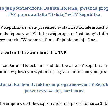
To już potwierdzone. Danuta Holecka, gwiazda pr
TVP, poprowadziła "Dzisiaj" w TV Republika
V Republika ma się przenieść w ślad za Michałem Rach
 do tej pory w TVP Info swój program "Jedziemy". Info
rezenterki "Wiadomości" nieoficjalnie podaje Onet.
ka zatrudnia zwalnianych z TVP
i, że Danuta Holecka ma zadebiutować w TV Republika ju
rudnia w głównym wydaniu programu informacyjnego sta
Michał Rachoń dyrektorem programowym TV Republ
poszerzyła zasięg naziemny
informujemy, do telewizji zarządzanej przez Tomasza Sak