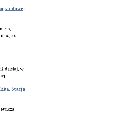
opagandowej
oniem,
rmacje o
ż dzisiaj, w
cji.
ika. Stacja
iewicza