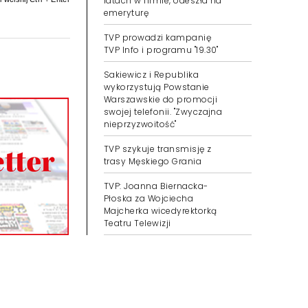
latach w firmie, odeszła na
emeryturę
TVP prowadzi kampanię
TVP Info i programu "19.30"
Sakiewicz i Republika
wykorzystują Powstanie
Warszawskie do promocji
swojej telefonii. "Zwyczajna
nieprzyzwoitość"
TVP szykuje transmisję z
trasy Męskiego Grania
TVP: Joanna Biernacka-
Płoska za Wojciecha
Majcherka wicedyrektorką
Teatru Telewizji