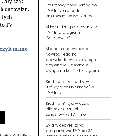
 Cały czas
"Rozmowy nocą" wrócą do
ch darowizn.
TVP Info, ale będą
emitowane w weekendy
 tych
 do TV
Mikołaj Lizut poprowadzi w
TVP Info program
"Salonowiec"
mczyk mimo
Media rok po wyborze
Nawrockiego na
prezydenta wyliczały jego
aktywności i zwracały
uwagę na konflikt z rządem
Średnio 171 tys. widzów
"Trójkąta politycznego" w
TVP Info
Średnio 181 tys. widzów
"Niebezpiecznych
związków" w TVP Info
Była wicedyrektorka
programowa TVP, po 33
 wciśnij Ctrl + Enter