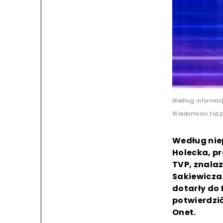
Według informacj
Wiadomosci.tvp.p
Według nie
Holecka, p
TVP, znalaz
Sakiewicza.
dotarły do 
potwierdzić
Onet.