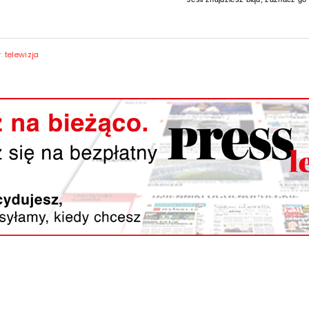
y:
telewizja