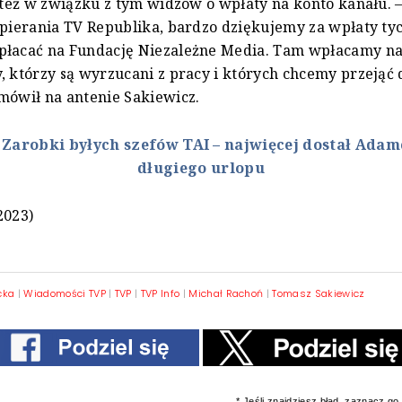
ł też w związku z tym widzów o wpłaty na konto kanału. –
spierania TV Republika, bardzo dziękujemy za wpłaty ty
płacać na Fundację Niezależne Media. Tam wpłacamy na
, którzy są wyrzucani z pracy i których chcemy przejąć
mówił na antenie Sakiewicz.
:
Zarobki byłych szefów TAI – najwięcej dostał Ada
długiego urlopu
2023)
cka
|
Wiadomości TVP
|
TVP
|
TVP Info
|
Michał Rachoń
|
Tomasz Sakiewicz
* Jeśli znajdziesz błąd, zaznacz go i