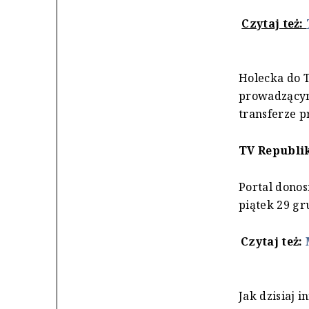
Czytaj też:
Holecka do T
prowadzącym
transferze p
TV Republi
Portal donos
piątek 29 g
Czytaj też:
Jak dzisiaj 