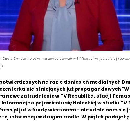
i Onetu Danuta Holecka ma zadebiutować w TV Republika już dzisiaj (scree
l)
potwierdzonych na razie doniesień medialnych D
rezenterka nieistniejących już propagandowych "
ła nowe zatrudnienie w TV Republika, stacji Toma
 Informacje o pojawieniu się Holeckiej w studiu TV
Press.pl już w środę wieczorem - nie udało nam się 
 tej informacji w drugim źródle. W piątek podaje t