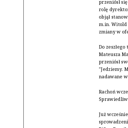
przeniósł si
rolę dyrekt
objął stanowi
m.in. Witold
zmiany w ofer
Do zeszłego 
Mateusza Ma
przeniósł sw
"Jedziemy. M
nadawane w 
Rachoń wcześ
Sprawiedliw
Już wcześnie
sprowadzeni