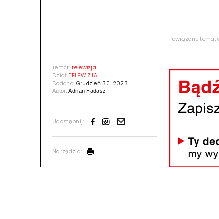
Powiązane temat
Temat:
telewizja
Dział:
TELEWIZJA
Dodano:
Grudzień 30, 2023
Autor:
Adrian Hadasz
Udostępnij:
Narzędzia: