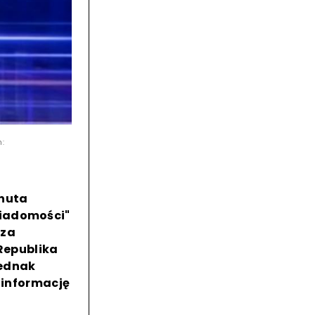
n:
anuta
Wiadomości"
sza
 Republika
jednak
ę informację