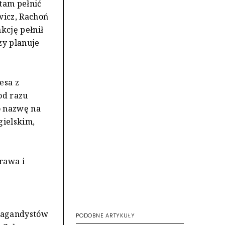
 tam pełnić
wicz, Rachoń
nkcję pełnił
zy planuje
esa z
od razu
o nazwę na
gielskim,
rawa i
u
opagandystów
PODOBNE ARTYKUŁY