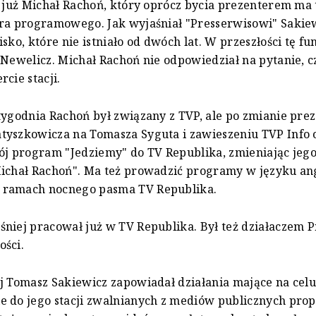
ę już Michał Rachoń, który oprócz bycia prezenterem ma
ora programowego. Jak wyjaśniał "Presserwisowi" Sakie
sko, które nie istniało od dwóch lat. W przeszłości tę fu
 Newelicz. Michał Rachoń nie odpowiedział na pytanie, c
cie stacji.
tygodnia Rachoń był związany z TVP, ale po zmianie prez
tyszkowicza na Tomasza Syguta i zawieszeniu TVP Info 
ój program "Jedziemy" do TV Republika, zmieniając jeg
ichał Rachoń". Ma też prowadzić programy w języku an
ramach nocnego pasma TV Republika.
niej pracował już w TV Republika. Był też działaczem P
ości.
j Tomasz Sakiewicz zapowiadał działania mające na cel
e do jego stacji zwalnianych z mediów publicznych pr