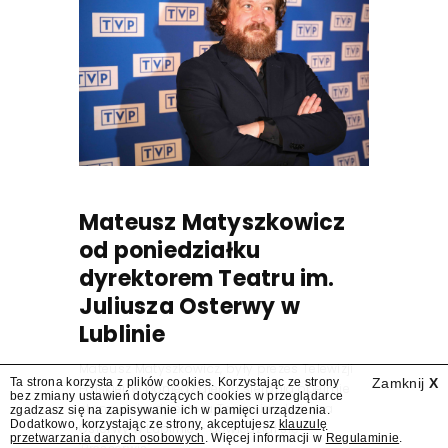
Mateusz Matyszkowicz
od poniedziałku
dyrektorem Teatru im.
Juliusza Osterwy w
Lublinie
Mateusz Matyszkowicz, były prezes Telewizji
Ta strona korzysta z plików cookies. Korzystając ze strony
Zamknij
X
Polskiej, w poniedziałek 10 sierpnia obejmie
bez zmiany ustawień dotyczących cookies w przeglądarce
stanowisko dyrektora Teatru im. Juliusza
zgadzasz się na zapisywanie ich w pamięci urządzenia.
Dodatkowo, korzystając ze strony, akceptujesz
klauzulę
Osterwy w Lublinie – dowiedział się
przetwarzania danych osobowych
. Więcej informacji w
Regulaminie
.