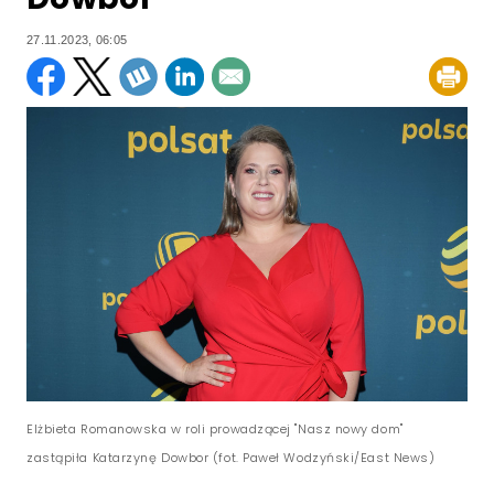
27.11.2023, 06:05
Elżbieta Romanowska w roli prowadzącej "Nasz nowy dom"
zastąpiła Katarzynę Dowbor (fot. Paweł Wodzyński/East News)