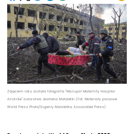
Zdjęciem roku została fotografia "Mariupol Maternity Hospital
Airstrike" autorstwa Jewhena Małoletki (Fot. Materiały prasowe
World Press Photo/Evgeniy Maloletka, Associated Press)