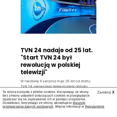
TVN 24 nadaje od 25 lat.
"Start TVN 24 był
rewolucją w polskiej
telewizji"
W niedzielę 9 sierpnia mija 25 lat od startu
TVN 24, pierwszego telewizyjnego kanału
informacyjnego w Polsce. Na ten dzień
Ta strona korzysta z plików cookies. Korzystając ze strony
Zamknij
X
bez zmiany ustawień dotyczących cookies w przeglądarce
zaplanowano finał urodzinowej trasy stacji
zgadzasz się na zapisywanie ich w pamięci urządzenia.
"Jesteśmy stąd". 25 lat TVN 24 dla Press.pl
Dodatkowo, korzystając ze strony, akceptujesz
klauzulę
przetwarzania danych osobowych
. Więcej informacji w
Regulaminie
.
podsumowują Jarosław Kuźniar, Tomasz Lis i
Marek Twaróg.