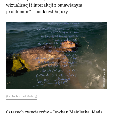
wizualizacji i interakcji z omawianym
problemem" – podkreśliło Jury.
(fot. Mohamed Mahdy)
Czterech zwycięzców – Jewhen Małoletka, Mads