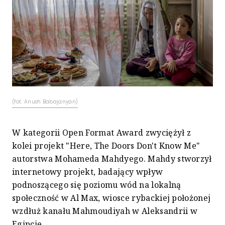
(fot. Anush Babajanyan)
W kategorii Open Format Award zwyciężył z
kolei projekt "Here, The Doors Don't Know Me"
autorstwa Mohameda Mahdyego. Mahdy stworzył
internetowy projekt, badający wpływ
podnoszącego się poziomu wód na lokalną
społeczność w Al Max, wiosce rybackiej położonej
wzdłuż kanału Mahmoudiyah w Aleksandrii w
Egipcie.