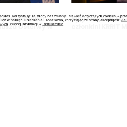
cookies. Korzystając ze strony bez zmiany ustawień dotyczących cookies w prz
 poniedziałku
Były rzecznik MS
 ich w pamięci urządzenia. Dodatkowo, korzystając ze strony, akceptujesz
kla
owych
. Więcej informacji w
Regulaminie
.
liusza Osterwy w
członkini KRRiT 
Do Krajowej Rady Radiofonii i Te
Ministerstwa Spraw Zagraniczn
kiej, w poniedziałek 10 sierpnia
dowiedział się "Presserwis".
za Osterwy w Lublinie – dowiedział
dzie nowa lista wydarzeń
Dostawcy VOD wpłacili do