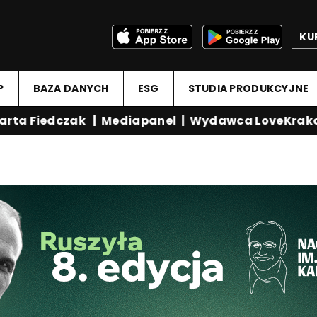
KU
P
BAZA DANYCH
ESG
STUDIA PRODUKCYJNE
ta Fiedczak
|
Mediapanel
|
Wydawca LoveKrakow