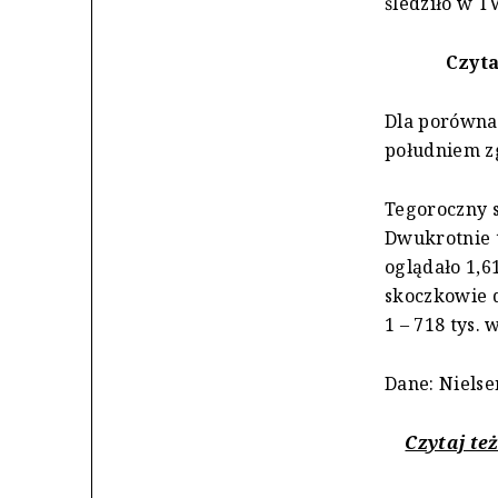
śledziło w T
Czyta
Dla porównan
południem zg
Tegoroczny s
Dwukrotnie t
oglądało 1,6
skoczkowie d
1 – 718 tys. 
Dane: Nielse
Czytaj też