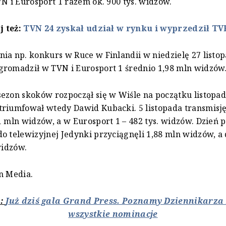
VN i Eurosport 1 razem ok. 900 tys. widzów.
j też:
TVN 24 zyskał udział w rynku i wyprzedził TV
ia np. konkurs w Ruce w Finlandii w niedzielę 27 listo
romadził w TVN i Eurosport 1 średnio 1,98 mln widzów
ezon skoków rozpoczął się w Wiśle na początku listopad
riumfował wtedy Dawid Kubacki. 5 listopada transmisj
1 mln widzów, a w Eurosport 1 – 482 tys. widzów. Dzień p
o telewizyjnej Jedynki przyciągnęli 1,88 mln widzów, a
widzów.
n Media.
:
Już dziś gala Grand Press. Poznamy Dziennikarza
wszystkie nominacje