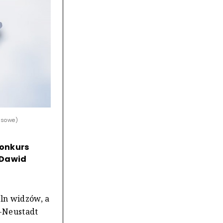
rasowe)
konkurs
 Dawid
ln widzów, a
e-Neustadt