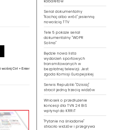
kabaretów
Serial dokumentalny
"Kochaj albo wróć" jesienną
nowością TTV
Tele 5 pokaże serial
dokumentalny "WOPR
Solina"
Będzie nowa lista
wydarzeń sportowych
transmitowanych w
bezpłatnej telewizji. Jest
 wciśnij Ctrl + Enter
zgoda Komisji Europejskiej
Serwis Republiki "Dzisiaj"
stracił jedną trzecią widzów
Wniosek o przedłużenie
koncesji dla TVN 24 BiS
wpłynął do KRRiT
"Pytanie na śniadanie"
straciło widzów i przegrywa