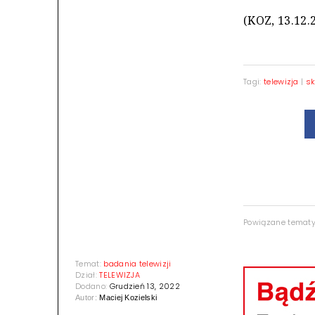
(KOZ, 13.12.
Tagi:
telewizja
|
sk
Powiązane temat
Temat:
badania telewizji
Dział:
TELEWIZJA
Dodano:
Grudzień 13, 2022
Autor:
Maciej Kozielski