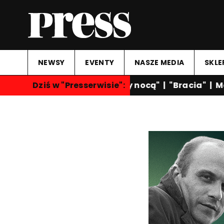
NEWSY
EVENTY
NASZE MEDIA
SKLE
Dziś w "Presserwisie":
"Rozmowy nocą"
|
"Bracia"
|
Mar