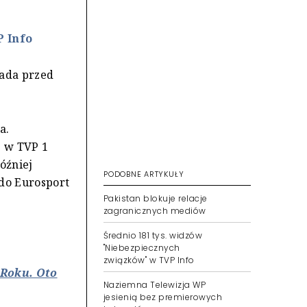
P Info
pada przed
.
a.
ę w TVP 1
óźniej
PODOBNE ARTYKUŁY
 do Eurosport
Pakistan blokuje relacje
zagranicznych mediów
Średnio 181 tys. widzów
"Niebezpiecznych
związków" w TVP Info
 Roku. Oto
Naziemna Telewizja WP
jesienią bez premierowych