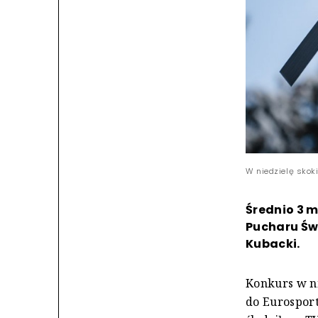
W niedzielę skoki
Średnio 3 m
Pucharu Św
Kubacki.
Konkurs w ni
do Eurosport