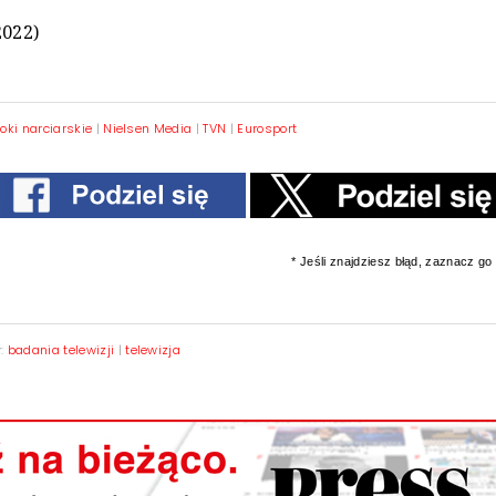
2022)
oki narciarskie
|
Nielsen Media
|
TVN
|
Eurosport
* Jeśli znajdziesz błąd, zaznacz go i
y:
badania telewizji
|
telewizja