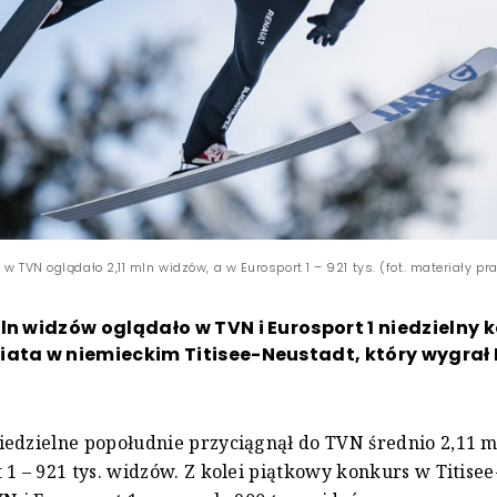
 w TVN oglądało 2,11 mln widzów, a w Eurosport 1 – 921 tys. (fot. materiały p
ln widzów oglądało w TVN i Eurosport 1 niedzielny 
iata w niemieckim Titisee-Neustadt, który wygrał
edzielne popołudnie przyciągnął do TVN średnio 2,11 m
 1 – 921 tys. widzów. Z kolei piątkowy konkurs w Titise