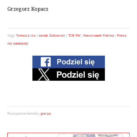
Grzegorz Kopacz
Tagi:
Tomasz Lis
|
Jacek Żakowski
|
TOK FM
|
Newsweek Polska
|
Press
na weekend
Powiązane tematy:
prasa