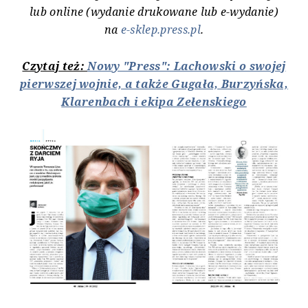
lub online (wydanie drukowane lub e-wydanie)
na
e-sklep.press.pl
.
Czytaj też:
Nowy "Press": Lachowski o swojej
pierwszej wojnie, a także Gugała, Burzyńska,
Klarenbach i ekipa Zełenskiego