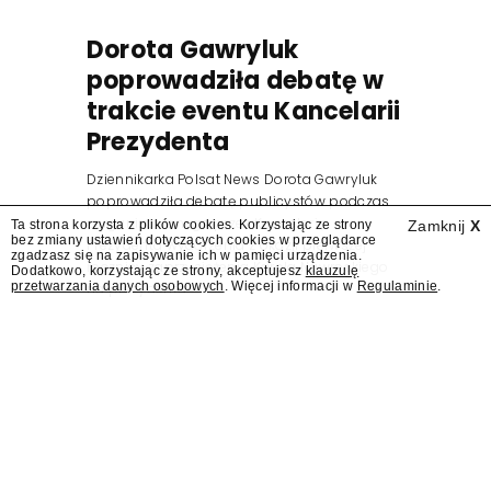
Dorota Gawryluk
poprowadziła debatę w
trakcie eventu Kancelarii
Prezydenta
Dziennikarka Polsat News Dorota Gawryluk
poprowadziła debatę publicystów podczas
zorganizowanego przez Kancelarię
Ta strona korzysta z plików cookies. Korzystając ze strony
Zamknij
X
bez zmiany ustawień dotyczących cookies w przeglądarce
Prezydenta wydarzenia z okazji pierwszej
zgadzasz się na zapisywanie ich w pamięci urządzenia.
rocznicy zaprzysiężenia Karola Nawrockiego
Dodatkowo, korzystając ze strony, akceptujesz
klauzulę
przetwarzania danych osobowych
. Więcej informacji w
Regulaminie
.
na prezydenta.