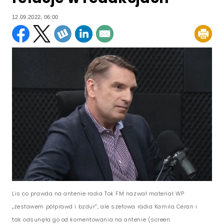
12.09.2022, 06:00
Lis co prawda na antenie radia Tok FM nazwał materiał WP
„zestawem półprawd i bzdur”, ale szefowa radia Kamila Ceran i
tak odsunęła go od komentowania na antenie (screen: