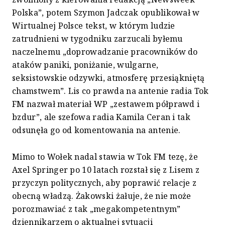
Polska”, potem Szymon Jadczak opublikował w
Wirtualnej Polsce tekst, w którym ludzie
zatrudnieni w tygodniku zarzucali byłemu
naczelnemu „doprowadzanie pracowników do
ataków paniki, poniżanie, wulgarne,
seksistowskie odzywki, atmosferę przesiąkniętą
chamstwem”. Lis co prawda na antenie radia Tok
FM nazwał materiał WP „zestawem półprawd i
bzdur”, ale szefowa radia Kamila Ceran i tak
odsunęła go od komentowania na antenie.
Mimo to Wołek nadal stawia w Tok FM tezę, że
Axel Springer po 10 latach rozstał się z Lisem z
przyczyn politycznych, aby poprawić relacje z
obecną władzą. Żakowski żałuje, że nie może
porozmawiać z tak „megakompetentnym”
dziennikarzem o aktualnej sytuacji