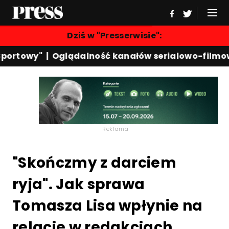
Dziś w "Presserwisie":
ortowy"
|
Oglądalność kanałów serialowo-filmowy
Reklama
"Skończmy z darciem
ryja". Jak sprawa
Tomasza Lisa wpłynie na
relacje w redakcjach