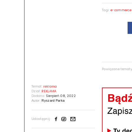
Tagi:
e-commerce
Powiązane temat
Temat:
reklama
Dział:
REKLAMA
Dodano:
Sierpień 08, 2022
Autor:
Ryszard Parka
Udostępnij: