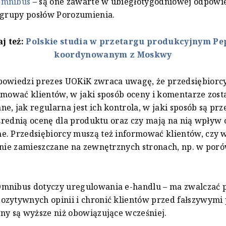
Omnibus
– są one zawarte w ubiegłotygodniowej odpowi
 grupy posłów Porozumienia.
aj też:
Polskie studia w przetargu produkcyjnym Pe
koordynowanym z Moskwy
powiedzi prezes UOKiK zwraca uwagę, że przedsiębiorc
rmować klientów, w jaki sposób oceny i komentarze zost
e, jak regularna jest ich kontrola, w jaki sposób są pr
ę średnią ocenę dla produktu oraz czy mają na nią wpływ 
. Przedsiębiorcy muszą też informować klientów, czy 
pinie zamieszczane na zewnętrznych stronach, np. w po
mnibus dotyczy uregulowania e-handlu – ma zwalczać 
ozytywnych opinii i chronić klientów przed fałszywymi
ny są wyższe niż obowiązujące wcześniej.