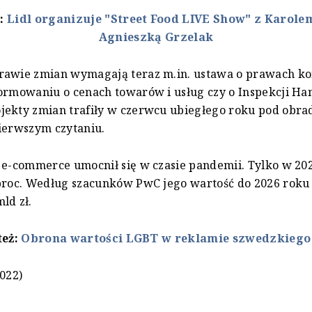
ż:
Lidl organizuje "Street Food LIVE Show" z Karole
Agnieszką Grzelak
rawie zmian wymagają teraz m.in. ustawa o prawach k
ormowaniu o cenach towarów i usług czy o Inspekcji Ha
ekty zmian trafiły w czerwcu ubiegłego roku pod obra
ierwszym czytaniu.
 e-commerce umocnił się w czasie pandemii. Tylko w 20
 proc. Według szacunków PwC jego wartość do 2026 roku
ld zł.
też:
Obrona wartości LGBT w reklamie szwedzkiego
2022)