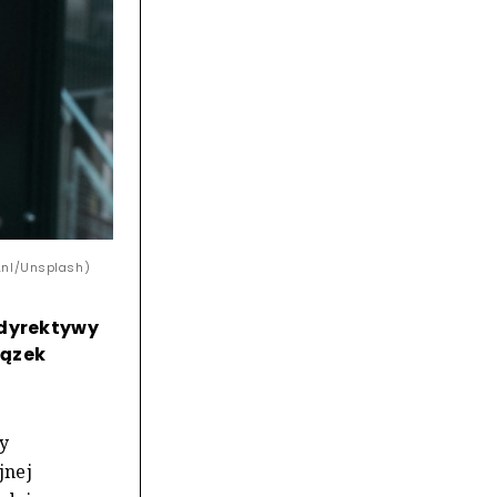
r.nl/Unsplash)
 dyrektywy
iązek
y
jnej