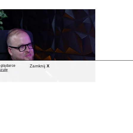
eglądarce
Zamknij
X
uzulę
Z Łukasz Jasina asystentem