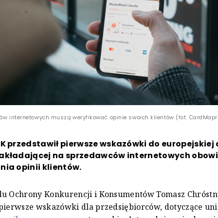
pów internetowych muszą weryfikować opinie swoich klientów (fot. CardMap
K przedstawił pierwsze wskazówki do europejskiej
akładającej na sprzedawców internetowych obow
ia opinii klientów.
du Ochrony Konkurencji i Konsumentów Tomasz Chróstn
pierwsze wskazówki dla przedsiębiorców, dotyczące uni