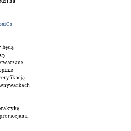
edzi na
psiCo
y będą
ały
zetwarzane,
opinie
weryfikacją
równywarkach
praktykę
 promocjami,