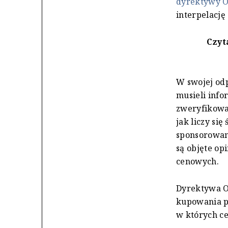
dyrektywy 
interpelację
Czyt
W swojej od
musieli info
zweryfikowan
jak liczy si
sponsorowane
są objęte o
cenowych.
Dyrektywa O
kupowania p
w których ce