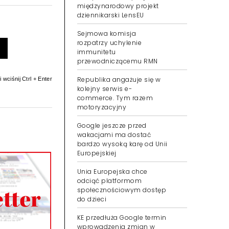
międzynarodowy projekt
dziennikarski LensEU
Sejmowa komisja
rozpatrzy uchylenie
immunitetu
przewodniczącemu RMN
Republika angażuje się w
 wciśnij Ctrl + Enter
kolejny serwis e-
commerce. Tym razem
motoryzacyjny
Google jeszcze przed
wakacjami ma dostać
bardzo wysoką karę od Unii
Europejskiej
Unia Europejska chce
odciąć platformom
społecznościowym dostęp
do dzieci
KE przedłuża Google termin
wprowadzenia zmian w