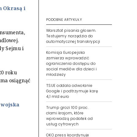
m Okrasą i
PODOBNE ARTYKUŁY
Warsztat pisania głosem.
onsumenta,
Testujemy narzędzia do
ndlowej.
automatycznej transkrypcji
dy Sejmu i
Komisja Europejska
zamierza wprowadzić
ograniczenia dostępu do
social mediów dla dzieci i
20 roku
młodzieży
 ma osiągnąć
TSUE oddala odwołanie
Google i podtrzymuje karę
4,1 mld euro
 wojska
Trump grozi 100 proc.
cłami krajom, które
wprowadzą podatek od
usług cyfrowych
OKO.press koordynuje