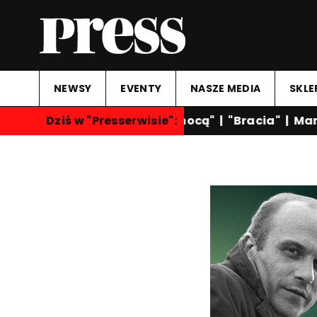
NEWSY
EVENTY
NASZE MEDIA
SKLE
Dziś w "Presserwisie":
"Rozmowy nocą"
|
"Bracia"
|
Marta