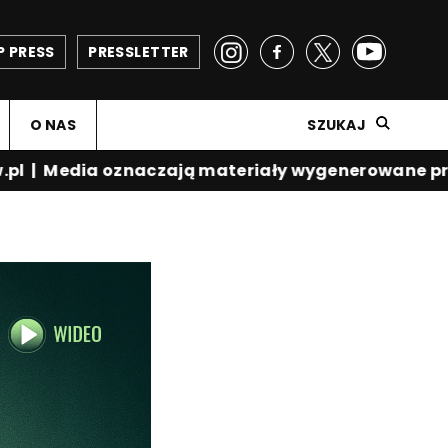
P PRESS
PRESSLETTER
O NAS
SZUKAJ
l
|
Media oznaczają materiały wygenerowane prze