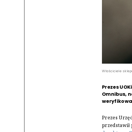
Właściciele skle
Prezes UOKi
Omnibus, n
weryfikowan
Prezes Urzę
przedstawił 