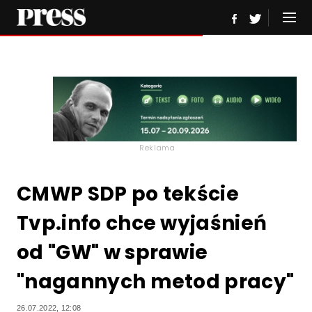
Reklama
CMWP SDP po tekście
Tvp.info chce wyjaśnień
od "GW" w sprawie
"nagannych metod pracy"
26.07.2022, 12:08