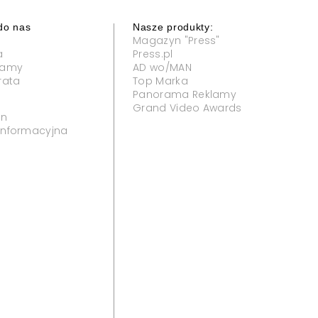
do nas
Nasze produkty:
Magazyn "Press"
a
Press.pl
klamy
AD wo/MAN
rata
Top Marka
Panorama Reklamy
Grand Video Awards
in
 informacyjna