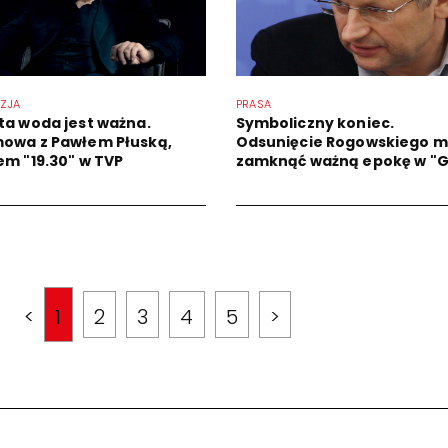
IZJA
PRASA
ta woda jest ważna.
Symboliczny koniec.
owa z Pawłem Płuską,
Odsunięcie Rogowskiego 
em "19.30" w TVP
zamknąć ważną epokę w "
<
1
2
3
4
5
>