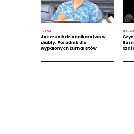
PRASA
TELEW
Jak rzucić dziennikarstwo w
Czys
diabły. Poradnik dla
Rozm
wypalonych żurnalistów
szef