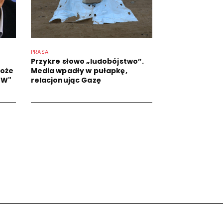
PRASA
Przykre słowo „ludobójstwo”.
może
Media wpadły w pułapkę,
GW"
relacjonując Gazę