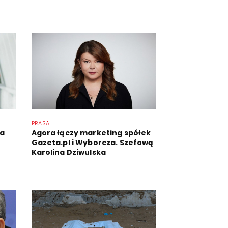
PRASA
na
Agora łączy marketing spółek
Gazeta.pl i Wyborcza. Szefową
Karolina Dziwulska