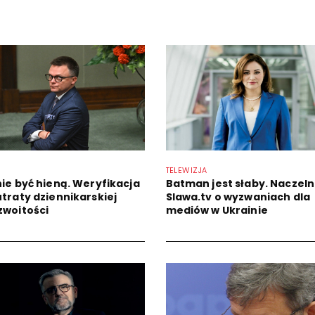
TELEWIZJA
nie być hieną. Weryfikacja
Batman jest słaby. Naczel
utraty dziennikarskiej
Slawa.tv o wyzwaniach dla
zwoitości
mediów w Ukrainie