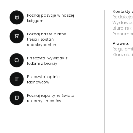
Kontakty 
a
Poznaj pozycje w naszej
Redakcja
księgarni
Wydawc
Biuro re
Prenume
Poznaj nasze płatne
treści i zostań
Prawne:
subskrybentem
Regulam
Klauzula
Przeczytaj wywiady z
ludźmi z branży
Przeczytaj opinie
fachowców
Poznaj raporty ze świata
reklamy i mediów