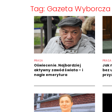
Tag: Gazeta Wyborcza
PRASA
PRASA
Oświecenie. Najbardziej
Jak 
aktywny zawód świata – i
bez 
nagle emerytura
przy