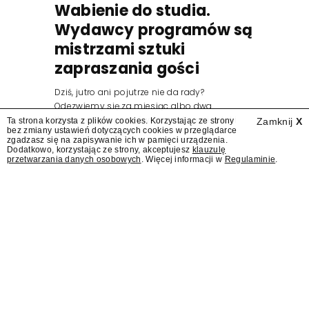
Wabienie do studia.
Wydawcy programów są
mistrzami sztuki
zapraszania gości
Dziś, jutro ani pojutrze nie da rady?
Odezwiemy się za miesiąc albo dwa.
Wydawcy programów są mistrzami sztuki
Ta strona korzysta z plików cookies. Korzystając ze strony
Zamknij
X
bez zmiany ustawień dotyczących cookies w przeglądarce
zapraszania gości.
zgadzasz się na zapisywanie ich w pamięci urządzenia.
Dodatkowo, korzystając ze strony, akceptujesz
klauzulę
przetwarzania danych osobowych
. Więcej informacji w
Regulaminie
.