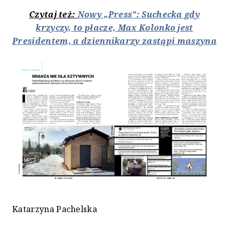
Czytaj też:
Nowy „Press”: Suchecka gdy
krzyczy, to płacze, Max Kolonko jest
Presidentem, a dziennikarzy zastąpi maszyna
Katarzyna Pachelska