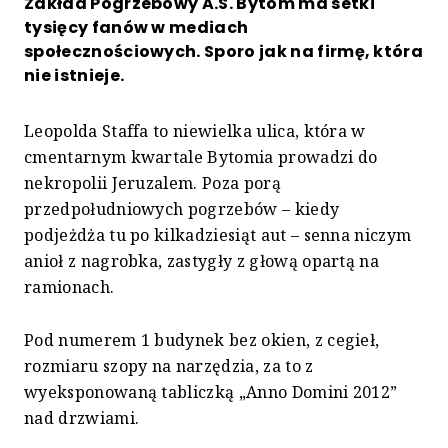
Zakład Pogrzebowy A.S. Bytom ma setki
tysięcy fanów w mediach
społecznościowych. Sporo jak na firmę, która
nie istnieje.
Leopolda Staffa to niewielka ulica, która w
cmentarnym kwartale Bytomia prowadzi do
nekropolii Jeruzalem. Poza porą
przedpołudniowych pogrzebów – kiedy
podjeżdża tu po kilkadziesiąt aut – senna niczym
anioł z nagrobka, zastygły z głową opartą na
ramionach.
Pod numerem 1 budynek bez okien, z cegieł,
rozmiaru szopy na narzędzia, za to z
wyeksponowaną tabliczką „Anno Domini 2012”
nad drzwiami.