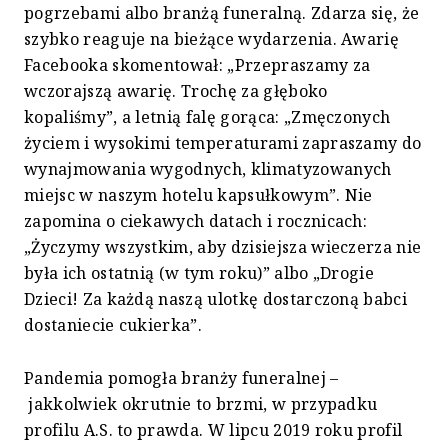
pogrzebami albo branżą funeralną. Zdarza się, że
szybko reaguje na bieżące wydarzenia. Awarię
Facebooka skomentował: „Przepraszamy za
wczorajszą awarię. Trochę za głęboko
kopaliśmy”, a letnią falę gorąca: „Zmęczonych
życiem i wysokimi temperaturami zapraszamy do
wynajmowania wygodnych, klimatyzowanych
miejsc w naszym hotelu kapsułkowym”. Nie
zapomina o ciekawych datach i rocznicach:
„Życzymy wszystkim, aby dzisiejsza wieczerza nie
była ich ostatnią (w tym roku)” albo „Drogie
Dzieci! Za każdą naszą ulotkę dostarczoną babci
dostaniecie cukierka”.
Pandemia pomogła branży funeralnej –
jakkolwiek okrutnie to brzmi, w przypadku
profilu A.S. to prawda. W lipcu 2019 roku profil