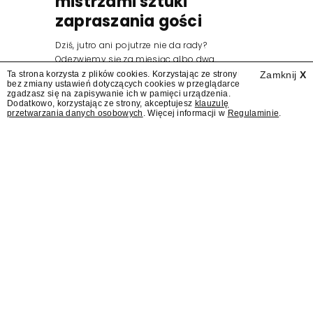
mistrzami sztuki
zapraszania gości
Dziś, jutro ani pojutrze nie da rady?
Odezwiemy się za miesiąc albo dwa.
Wydawcy programów są mistrzami sztuki
Ta strona korzysta z plików cookies. Korzystając ze strony
Zamknij
X
bez zmiany ustawień dotyczących cookies w przeglądarce
zapraszania gości.
zgadzasz się na zapisywanie ich w pamięci urządzenia.
Dodatkowo, korzystając ze strony, akceptujesz
klauzulę
przetwarzania danych osobowych
. Więcej informacji w
Regulaminie
.