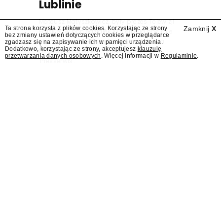
Lublinie
Mateusz Matyszkowicz, były prezes Telewizji
Ta strona korzysta z plików cookies. Korzystając ze strony
Zamknij
X
Polskiej, w poniedziałek 10 sierpnia obejmie
bez zmiany ustawień dotyczących cookies w przeglądarce
stanowisko dyrektora Teatru im. Juliusza
zgadzasz się na zapisywanie ich w pamięci urządzenia.
Dodatkowo, korzystając ze strony, akceptujesz
klauzulę
Osterwy w Lublinie – dowiedział się
przetwarzania danych osobowych
. Więcej informacji w
Regulaminie
.
"Presserwis".