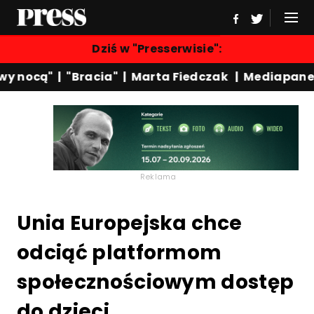
Dziś w "Presserwisie":
y nocą"
|
"Bracia"
|
Marta Fiedczak
|
Mediapanel
Reklama
Unia Europejska chce
odciąć platformom
społecznościowym dostęp
do dzieci