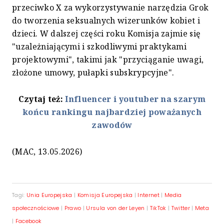
przeciwko X za wykorzystywanie narzędzia Grok
do tworzenia seksualnych wizerunków kobiet i
dzieci. W dalszej części roku Komisja zajmie się
"uzależniającymi i szkodliwymi praktykami
projektowymi", takimi jak "przyciąganie uwagi,
złożone umowy, pułapki subskrypcyjne".
Czytaj też:
Influencer i youtuber na szarym
końcu rankingu najbardziej poważanych
zawodów
(MAC, 13.05.2026)
Tagi:
Unia Europejska
|
Komisja Europejska
|
Internet
|
Media
społecznościowe
|
Prawo
|
Ursula von der Leyen
|
TikTok
|
Twitter
|
Meta
|
Facebook