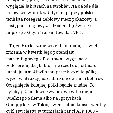
wyglądał jak strach na wróble". Na osłodę dla
fanów, we wtorek w Gdyni najlepszy polski
tenisista rozegrał deblowy mecz pokazowy, a
następnie singlowy z udziałem Igi Świątek.
Imprezę z Gdyni transmitowała TVP 1.
– To, że Hurkacz nie wszedł do finału, niewiele
zmienia w kwestii jego potencjału
marketingowego. Efektowna wygrana z
Federerem, dzięki której wszedł do półfinału
turnieju, umożliwiło mu przeskoczenie półkę
wyżej w atrakcyjności dla kibiców i marketerów.
Osiągnięcie kolejnej półki będzie trudne. To
byłoby już finałowe zwycięstwo w turnieju
Wielkiego Szlema albo na Igrzyskach
Olimpijskich w Tokio, ewentualnie konsekwentny
cykl zwycięstw w turniejach rangi ATP 1000 –