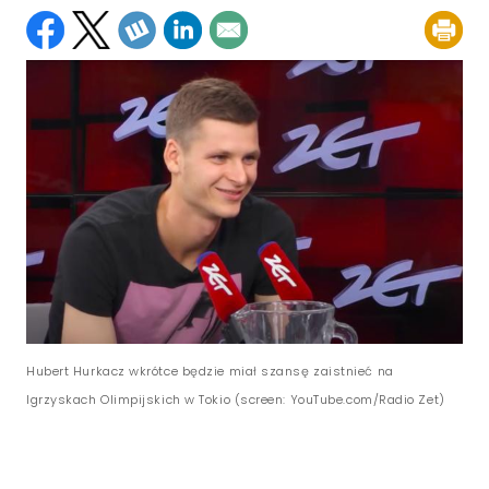
Hubert Hurkacz wkrótce będzie miał szansę zaistnieć na
Igrzyskach Olimpijskich w Tokio (screen: YouTube.com/Radio Zet)