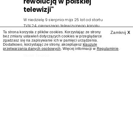
rewolucją w polskiej
telewizji"
W niedzielę 9 sierpnia mija 25 lat od startu
TVN 24, pierwszego telewizyjnego kanału
informacyjnego w Polsce. Na ten dzień
Ta strona korzysta z plików cookies. Korzystając ze strony
Zamknij
X
bez zmiany ustawień dotyczących cookies w przeglądarce
zaplanowano finał urodzinowej trasy stacji
zgadzasz się na zapisywanie ich w pamięci urządzenia.
"Jesteśmy stąd". 25 lat TVN 24 dla Press.pl
Dodatkowo, korzystając ze strony, akceptujesz
klauzulę
przetwarzania danych osobowych
. Więcej informacji w
Regulaminie
.
podsumowują Jarosław Kuźniar, Tomasz Lis i
Marek Twaróg.