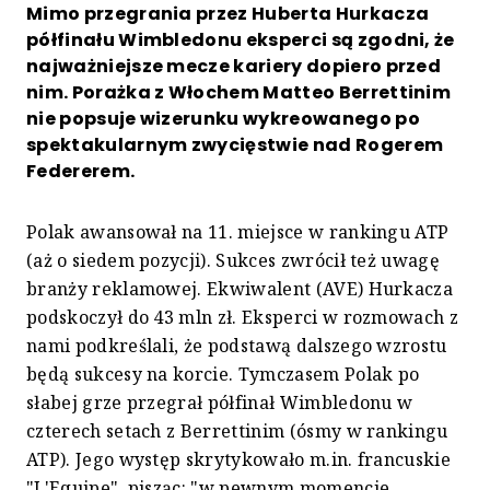
Mimo przegrania przez Huberta Hurkacza
półfinału Wimbledonu eksperci są zgodni, że
najważniejsze mecze kariery dopiero przed
nim. Porażka z Włochem Matteo Berrettinim
nie popsuje wizerunku wykreowanego po
spektakularnym zwycięstwie nad Rogerem
Federerem.
Polak awansował na 11. miejsce w rankingu ATP
(aż o siedem pozycji). Sukces zwrócił też uwagę
branży reklamowej. Ekwiwalent (AVE) Hurkacza
podskoczył do 43 mln zł. Eksperci w rozmowach z
nami podkreślali, że podstawą dalszego wzrostu
będą sukcesy na korcie. Tymczasem Polak po
słabej grze przegrał półfinał Wimbledonu w
czterech setach z Berrettinim (ósmy w rankingu
ATP). Jego występ skrytykowało m.in. francuskie
"L'Equipe", pisząc: "w pewnym momencie