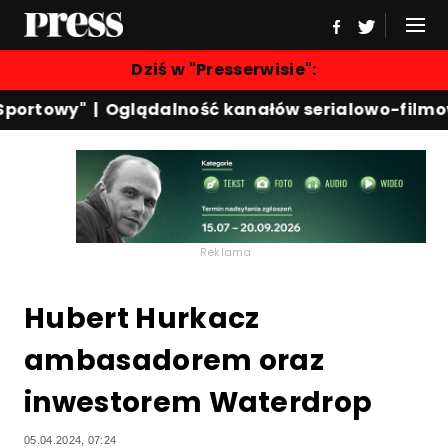
Dziś w "Presserwisie":
portowy"
|
Oglądalność kanałów serialowo-filmow
Reklama
Hubert Hurkacz
ambasadorem oraz
inwestorem Waterdrop
05.04.2024, 07:24