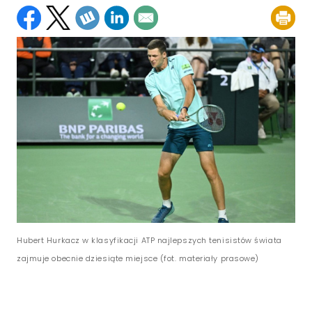
Hubert Hurkacz w klasyfikacji ATP najlepszych tenisistów świata
zajmuje obecnie dziesiąte miejsce (fot. materiały prasowe)