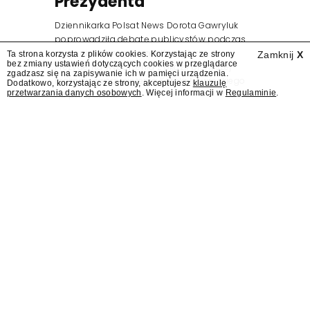
Prezydenta
Dziennikarka Polsat News Dorota Gawryluk
poprowadziła debatę publicystów podczas
zorganizowanego przez Kancelarię
Ta strona korzysta z plików cookies. Korzystając ze strony
Zamknij
X
bez zmiany ustawień dotyczących cookies w przeglądarce
Prezydenta wydarzenia z okazji pierwszej
zgadzasz się na zapisywanie ich w pamięci urządzenia.
rocznicy zaprzysiężenia Karola Nawrockiego
Dodatkowo, korzystając ze strony, akceptujesz
klauzulę
przetwarzania danych osobowych
. Więcej informacji w
Regulaminie
.
na prezydenta.