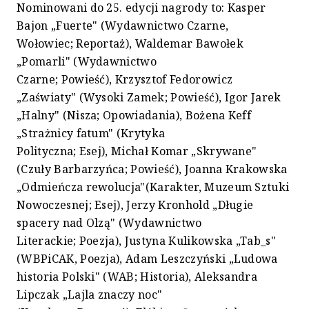
Nominowani do 25. edycji nagrody to: Kasper
Bajon „Fuerte" (Wydawnictwo Czarne,
Wołowiec; Reportaż), Waldemar Bawołek
„Pomarli" (Wydawnictwo
Czarne; Powieść), Krzysztof Fedorowicz
„Zaświaty" (Wysoki Zamek; Powieść), Igor Jarek
„Halny" (Nisza; Opowiadania), Bożena Keff
„Strażnicy fatum" (Krytyka
Polityczna; Esej), Michał Komar „Skrywane"
(Czuły Barbarzyńca; Powieść), Joanna Krakowska
„Odmieńcza rewolucja"(Karakter, Muzeum Sztuki
Nowoczesnej; Esej), Jerzy Kronhold „Długie
spacery nad Olzą" (Wydawnictwo
Literackie; Poezja), Justyna Kulikowska „Tab_s"
(WBPiCAK, Poezja), Adam Leszczyński „Ludowa
historia Polski" (WAB; Historia), Aleksandra
Lipczak „Lajla znaczy noc"