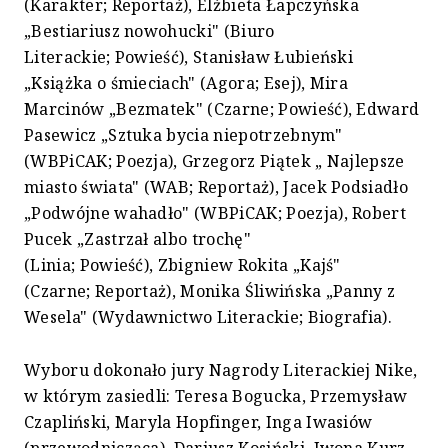
(Karakter; Reportaż), Elżbieta Łapczyńska
„Bestiariusz nowohucki" (Biuro
Literackie; Powieść), Stanisław Łubieński
„Książka o śmieciach" (Agora; Esej), Mira
Marcinów „Bezmatek" (Czarne; Powieść), Edward
Pasewicz „Sztuka bycia niepotrzebnym"
(WBPiCAK; Poezja), Grzegorz Piątek „ Najlepsze
miasto świata" (WAB; Reportaż), Jacek Podsiadło
„Podwójne wahadło" (WBPiCAK; Poezja), Robert
Pucek „Zastrzał albo trochę"
(Linia; Powieść), Zbigniew Rokita „Kajś"
(Czarne; Reportaż), Monika Śliwińska „Panny z
Wesela" (Wydawnictwo Literackie; Biografia).
Wyboru dokonało jury Nagrody Literackiej Nike,
w którym zasiedli: Teresa Bogucka, Przemysław
Czapliński, Maryla Hopfinger, Inga Iwasiów