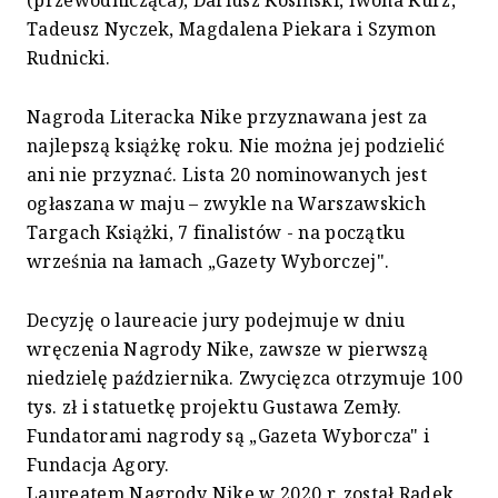
(przewodnicząca), Dariusz Kosiński, Iwona Kurz,
Tadeusz Nyczek, Magdalena Piekara i Szymon
Rudnicki.
Nagroda Literacka Nike przyznawana jest za
najlepszą książkę roku. Nie można jej podzielić
ani nie przyznać. Lista 20 nominowanych jest
ogłaszana w maju – zwykle na Warszawskich
Targach Książki, 7 finalistów - na początku
września na łamach „Gazety Wyborczej".
Decyzję o laureacie jury podejmuje w dniu
wręczenia Nagrody Nike, zawsze w pierwszą
niedzielę października. Zwycięzca otrzymuje 100
tys. zł i statuetkę projektu Gustawa Zemły.
Fundatorami nagrody są „Gazeta Wyborcza" i
Fundacja Agory.
Laureatem Nagrody Nike w 2020 r. został Radek