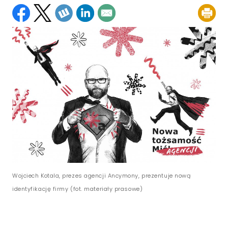
Wojciech Kotala, prezes agencji Ancymony, prezentuje nową
identyfikację firmy (fot. materiały prasowe)