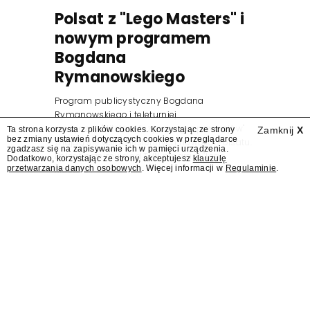
Polsat z "Lego Masters" i
nowym programem
Bogdana
Rymanowskiego
Program publicystyczny Bogdana
Rymanowskiego i teleturniej
muzyczny "Hitster. Muzyczna gra przebojów"
Ta strona korzysta z plików cookies. Korzystając ze strony
Zamknij
X
bez zmiany ustawień dotyczących cookies w przeglądarce
znajdą się wśród jesiennych nowości Polsatu.
zgadzasz się na zapisywanie ich w pamięci urządzenia.
Polsat przejmuje od TVN program "Lego
Dodatkowo, korzystając ze strony, akceptujesz
klauzulę
przetwarzania danych osobowych
. Więcej informacji w
Regulaminie
.
Masters".