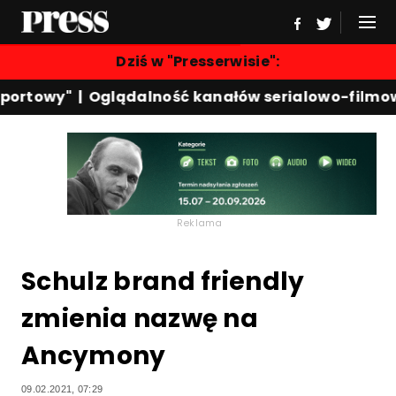
Dziś w "Presserwisie":
ortowy"
|
Oglądalność kanałów serialowo-filmowy
Reklama
Schulz brand friendly
zmienia nazwę na
Ancymony
09.02.2021, 07:29