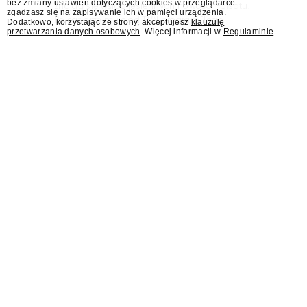
bez zmiany ustawień dotyczących cookies w przeglądarce
znajdą się wśród jesiennych nowości Polsatu.
zgadzasz się na zapisywanie ich w pamięci urządzenia.
Polsat przejmuje od TVN program "Lego
Dodatkowo, korzystając ze strony, akceptujesz
klauzulę
przetwarzania danych osobowych
. Więcej informacji w
Regulaminie
.
Masters".
Jesień w TVN z nowymi