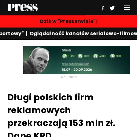
Dziś w "Presserwisie":
ortowy"
|
Oglądalność kanałów serialowo-filmowy
Reklama
Długi polskich firm
reklamowych
przekraczają 153 mln zł.
Dane KRD