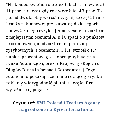
"Na koniec kwietnia odsetek takich firm wynosił
11 proc., podczas gdy rok wcześniej 4,7 proc. To
ponad dwukrotny wzrost i sygnał, że część firm z
branży reklamowej przesuwa się do kategorii
podwyższonego ryzyka. Jednocześnie udział firm
z najlepszymi ocenami A, B i C spadł o 8 punktów
procentowych, a udział firm najbardziej
ryzykownych, z ocenami F, G i H, wzrósł o 1,7
punktu procentowego" – opisuje sytuację na
rynku Adam Łącki, prezes Krajowego Rejestru
Długów Biura Informacji Gospodarczej. Jego
zdaniem to pokazuje, że mimo rosnącego rynku
reklamy wiarygodność płatnicza części firm
wyraźnie się pogarsza.
Czytaj też:
VML Poland i Feeders Agency
nagrodzone na Kyiv International