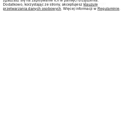
zgadzasz się na zapisywanie ich w pamięci urządzenia.
rocznicy zaprzysiężenia Karola Nawrockiego
Dodatkowo, korzystając ze strony, akceptujesz
klauzulę
przetwarzania danych osobowych
. Więcej informacji w
Regulaminie
.
na prezydenta.
Rafał Zalewski autorem
nowego programu