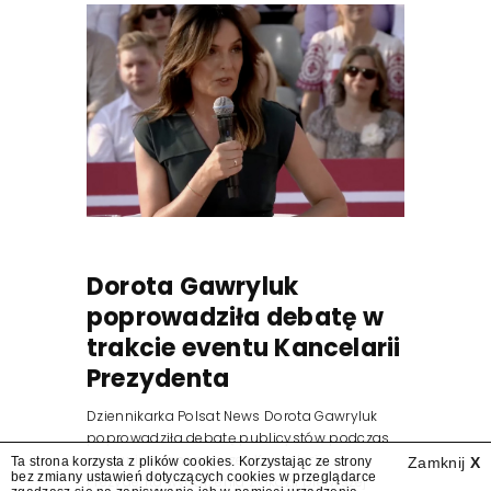
Dorota Gawryluk
poprowadziła debatę w
trakcie eventu Kancelarii
Prezydenta
Dziennikarka Polsat News Dorota Gawryluk
poprowadziła debatę publicystów podczas
zorganizowanego przez Kancelarię
Ta strona korzysta z plików cookies. Korzystając ze strony
Zamknij
X
bez zmiany ustawień dotyczących cookies w przeglądarce
Prezydenta wydarzenia z okazji pierwszej