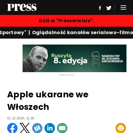
Dziś w "Presserwisie":
portowy"
|
Oglądalność kanałów serialowo-filmow
Reklama
Apple ukarane we
Włoszech
01.12.2020, 11:26