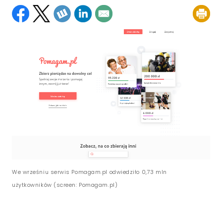
We wrześniu serwis Pomagam.pl odwiedziło 0,73 mln
użytkowników (screen: Pomagam.pl)