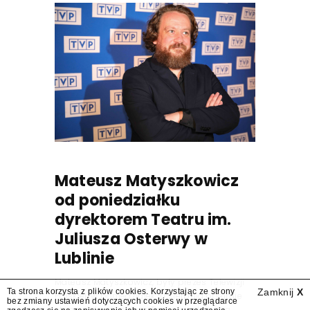
Mateusz Matyszkowicz
od poniedziałku
dyrektorem Teatru im.
Juliusza Osterwy w
Lublinie
Mateusz Matyszkowicz, były prezes Telewizji
Ta strona korzysta z plików cookies. Korzystając ze strony
Zamknij
X
Polskiej, w poniedziałek 10 sierpnia obejmie
bez zmiany ustawień dotyczących cookies w przeglądarce
stanowisko dyrektora Teatru im. Juliusza