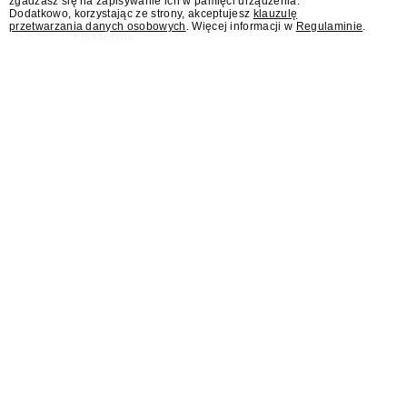
zgadzasz się na zapisywanie ich w pamięci urządzenia.
Dodatkowo, korzystając ze strony, akceptujesz
klauzulę
Osterwy w Lublinie – dowiedział się
przetwarzania danych osobowych
. Więcej informacji w
Regulaminie
.
"Presserwis".
Były rzecznik MSZ Łukasz
Jasina asystentem