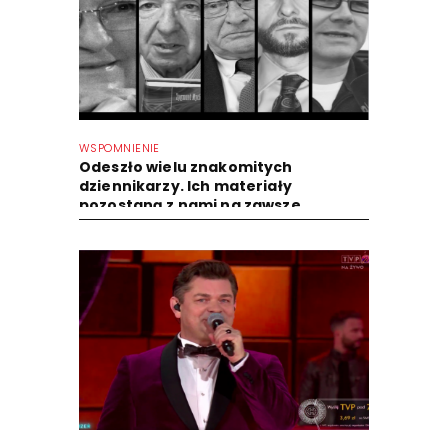
WSPOMNIENIE
Odeszło wielu znakomitych
dziennikarzy. Ich materiały
pozostaną z nami na zawsze