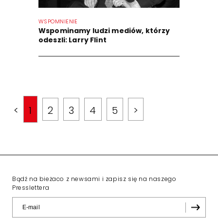
WSPOMNIENIE
Wspominamy ludzi mediów, którzy
odeszli: Larry Flint
<
1
2
3
4
5
>
Bądź na bieżaco z newsami i zapisz się na naszego
Presslettera