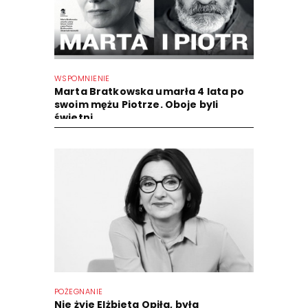
WSPOMNIENIE
Marta Bratkowska umarła 4 lata po
swoim mężu Piotrze. Oboje byli
świetni
POŻEGNANIE
Nie żyje Elżbieta Opiła, była