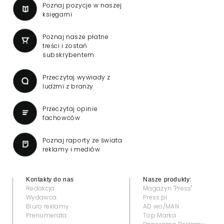
Poznaj pozycje w naszej
księgarni
Poznaj nasze płatne
treści i zostań
subskrybentem
Przeczytaj wywiady z
ludźmi z branży
Przeczytaj opinie
fachowców
Poznaj raporty ze świata
reklamy i mediów
Kontakty do nas
Nasze produkty:
Redakcja
Magazyn "Press"
Wydawca
Press.pl
Biuro reklamy
AD wo/MAN
Prenumerata
Top Marka