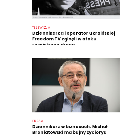
TELEWIZJA
Dziennikarka i operator ukraińskiej
Freedom TV zginęli w ataku
rosyjskiego drona
PRASA
Dziennikarz w biznesach. Michał
Broniatowski ma bujny życiorys