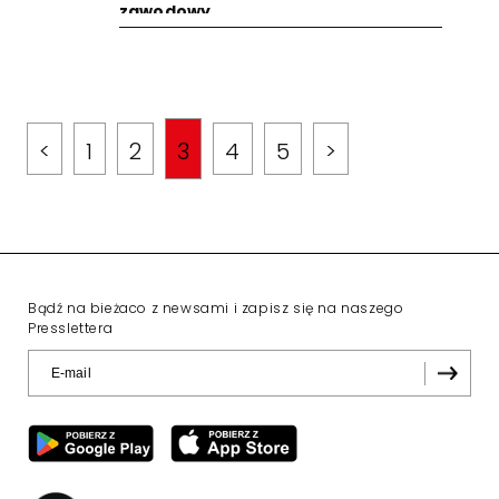
zawodowy
<
1
2
3
4
5
>
Bądź na bieżaco z newsami i zapisz się na naszego
Presslettera