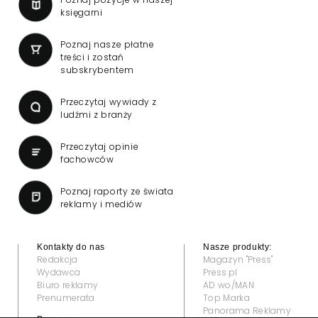
księgarni
Poznaj nasze płatne
treści i zostań
subskrybentem
Przeczytaj wywiady z
ludźmi z branży
Przeczytaj opinie
fachowców
Poznaj raporty ze świata
reklamy i mediów
Kontakty do nas
Nasze produkty:
Redakcja
Magazyn "Press"
Wydawca
Press.pl
Biuro reklamy
AD wo/MAN
Prenumerata
Top Marka
Panorama Reklamy