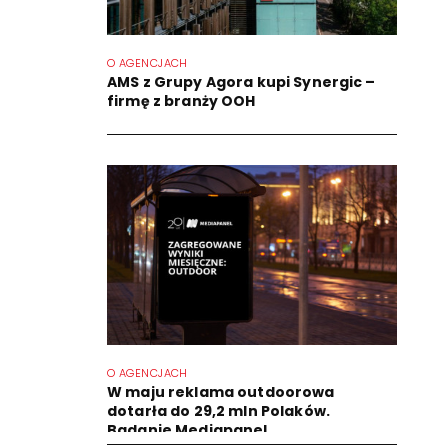
O AGENCJACH
AMS z Grupy Agora kupi Synergic –
firmę z branży OOH
O AGENCJACH
W maju reklama outdoorowa
dotarła do 29,2 mln Polaków.
Badanie Mediapanel