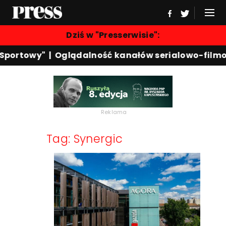
Dziś w "Presserwisie":
 Sportowy"
|
Oglądalność kanałów serialowo-film
Reklama
Tag: Synergic