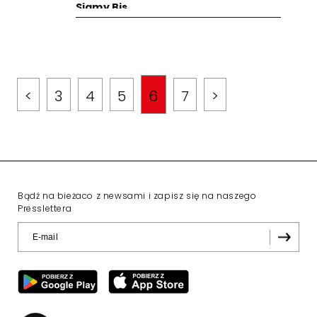
Sigmy Bis
<
3
4
5
6
7
>
Bądź na bieżaco z newsami i zapisz się na naszego
Presslettera