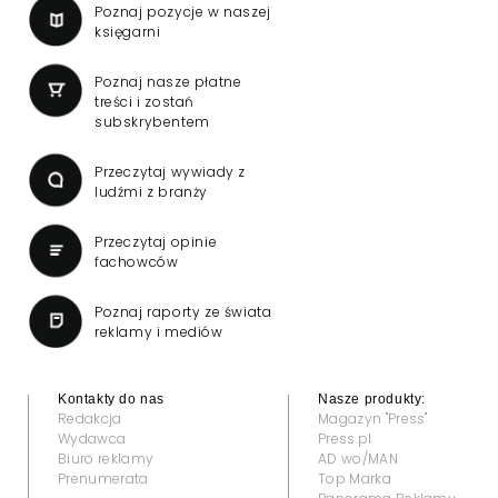
Poznaj pozycje w naszej
księgarni
Poznaj nasze płatne
treści i zostań
subskrybentem
Przeczytaj wywiady z
ludźmi z branży
Przeczytaj opinie
fachowców
Poznaj raporty ze świata
reklamy i mediów
Kontakty do nas
Nasze produkty:
Redakcja
Magazyn "Press"
Wydawca
Press.pl
Biuro reklamy
AD wo/MAN
Prenumerata
Top Marka