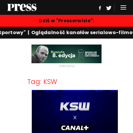
Dziś w "Presserwisie":
Sportowy"
|
Oglądalność kanałów serialowo-filmo
Reklama
Tag: KSW