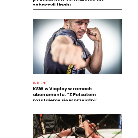
zobaczyli finału...
INTERNET
KSW w Viaplay w ramach
abonamentu. "Z Polsatem
rozstajemy się w przyjaźni"