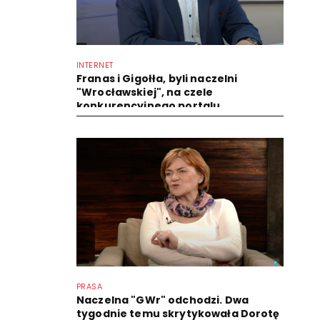
INTERNET
Franas i Gigołła, byli naczelni
"Wrocławskiej", na czele
konkurencyjnego portalu
PRASA
Naczelna "GWr" odchodzi. Dwa
tygodnie temu skrytykowała Dorotę