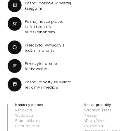
Poznaj pozycje w naszej
księgarni
Poznaj nasze płatne
treści i zostań
subskrybentem
Przeczytaj wywiady z
ludźmi z branży
Przeczytaj opinie
fachowców
Poznaj raporty ze świata
reklamy i mediów
Kontakty do nas
Nasze produkty:
Redakcja
Magazyn "Press"
Wydawca
Press.pl
Biuro reklamy
AD wo/MAN
Prenumerata
Top Marka