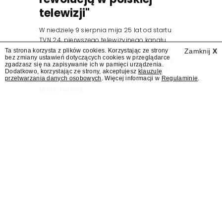
telewizji"
W niedzielę 9 sierpnia mija 25 lat od startu
TVN 24, pierwszego telewizyjnego kanału
informacyjnego w Polsce. Na ten dzień
Ta strona korzysta z plików cookies. Korzystając ze strony
Zamknij
X
bez zmiany ustawień dotyczących cookies w przeglądarce
zaplanowano finał urodzinowej trasy stacji
zgadzasz się na zapisywanie ich w pamięci urządzenia.
"Jesteśmy stąd". 25 lat TVN 24 dla Press.pl
Dodatkowo, korzystając ze strony, akceptujesz
klauzulę
przetwarzania danych osobowych
. Więcej informacji w
Regulaminie
.
podsumowują Jarosław Kuźniar, Tomasz Lis i
Marek Twaróg.