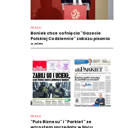
PRASA
Boniek chce cofnięcia "Gazecie
Polskiej Codziennie" zakazu pisania
o nim
PRASA
"Puls Biznesu" i "Parkiet" ze
wzrostem sprzedaży w lipcu