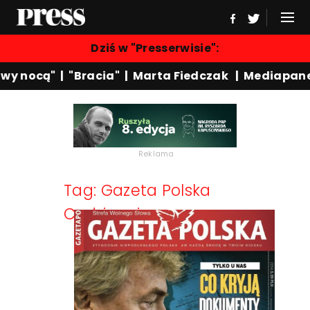
Dziś w "Presserwisie":
wy nocą"
|
"Bracia"
|
Marta Fiedczak
|
Mediapane
Reklama
Tag: Gazeta Polska
Codziennie