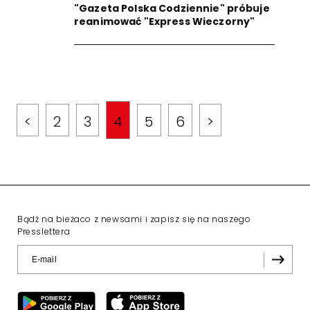
"Gazeta Polska Codziennie" próbuje
reanimować "Express Wieczorny"
<
2
3
4
5
6
>
Bądź na bieżaco z newsami i zapisz się na naszego
Presslettera