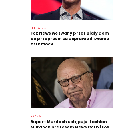
TELEWIZJA
Fox News wezwany przez Biały Dom
do przeprosin za usprawiedliwianie
przemocy
PRASA
Rupert Murdoch ustępuje. Lachlan
Murdoch prezesem News Corp i Fox