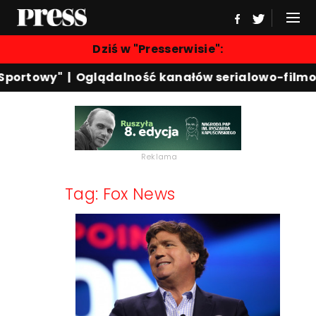
Dziś w "Presserwisie":
Sportowy"
|
Oglądalność kanałów serialowo-filmo
Reklama
Tag: Fox News