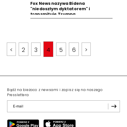
Fox News nazywa Bidena
"niedoszłym dyktatorem" i
transmituje Trumpa
<
2
3
4
5
6
>
Bądź na bieżaco z newsami i zapisz się na naszego
Presslettera