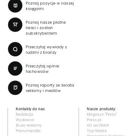
Poznaj pozycje w naszej
księgarni
Poznaj nasze płatne
treści i zostań
subskrybentem
Przeczytaj wywiady z
ludźmi z branży
Przeczytaj opinie
fachowców
Poznaj raporty ze świata
reklamy i mediów
Kontakty do nas
Nasze produkty:
Redakcja
Magazyn "Press"
Wydawca
Press.pl
Biuro reklamy
AD wo/MAN
Prenumerata
Top Marka