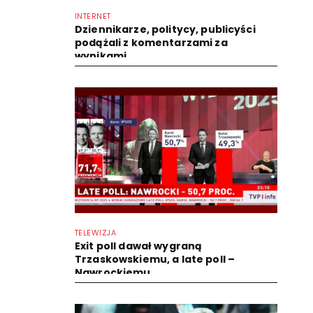
INTERNET
Dziennikarze, politycy, publicyści
podążali z komentarzami za
wynikami
TELEWIZJA
Exit poll dawał wygraną
Trzaskowskiemu, a late poll –
Nawrockiemu