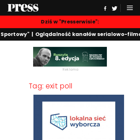
Dziś w "Presserwisie":
 Sportowy"
|
Oglądalność kanałów serialowo-film
Reklama
Tag: exit poll