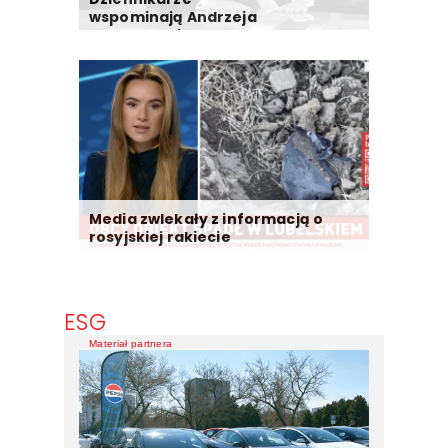
wspominają Andrzeja
Morozowskiego
Media zwlekały z informacją o
rosyjskiej rakiecie
ESG
Materiał partnera