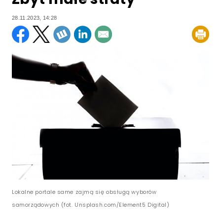
28.11.2023, 14:28
Lokalne portale same zajmą się obsługą wyborów
samorządowych (fot. Unsplash.com/Element5 Digital)