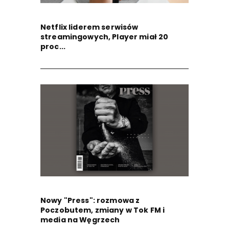
Netflix liderem serwisów
streamingowych, Player miał 20
proc...
Nowy "Press": rozmowa z
Poczobutem, zmiany w Tok FM i
media na Węgrzech