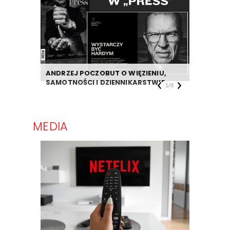
ANDRZEJ POCZOBUT O WIĘZIENIU,
DZIENNIK
SAMOTNOŚCI I DZIENNIKARSTWIE
TAKIEJ F
1
/
8
MEDIA