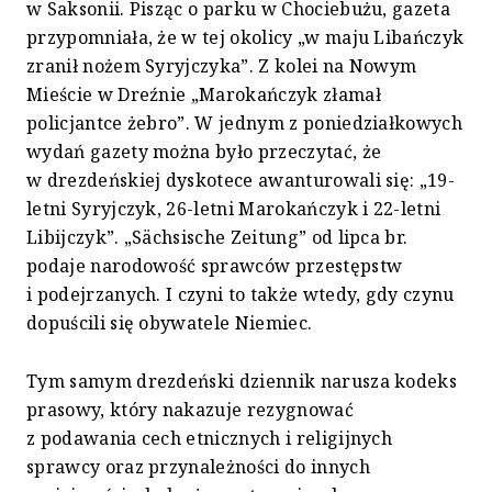
w Saksonii. Pisząc o parku w Chociebużu, gazeta
przypomniała, że w tej okolicy „w maju Libańczyk
zranił nożem Syryjczyka”. Z kolei na Nowym
Mieście w Dreźnie „Marokańczyk złamał
policjantce żebro”. W jednym z poniedziałkowych
wydań gazety można było przeczytać, że
w drezdeńskiej dyskotece awanturowali się: „19-
letni Syryjczyk, 26-letni Marokańczyk i 22-letni
Libijczyk”. „Sächsische Zeitung” od lipca br.
podaje narodowość sprawców przestępstw
i podejrzanych. I czyni to także wtedy, gdy czynu
dopuścili się obywatele Niemiec.
Tym samym drezdeński dziennik narusza kodeks
prasowy, który nakazuje rezygnować
z podawania cech etnicznych i religijnych
sprawcy oraz przynależności do innych