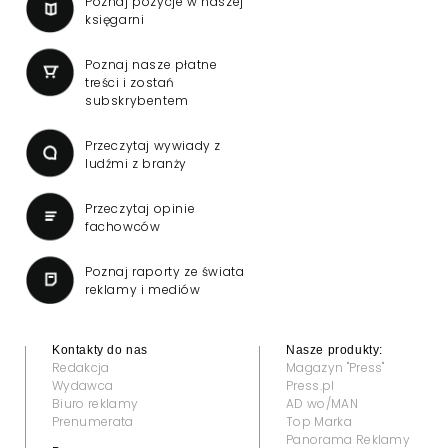
Poznaj pozycje w naszej
księgarni
Poznaj nasze płatne
treści i zostań
subskrybentem
Przeczytaj wywiady z
ludźmi z branży
Przeczytaj opinie
fachowców
Poznaj raporty ze świata
reklamy i mediów
Kontakty do nas
Nasze produkty:
Redakcja
Magazyn "Press"
Wydawca
Press.pl
Biuro reklamy
AD wo/MAN
Prenumerata
Top Marka
Panorama Reklamy