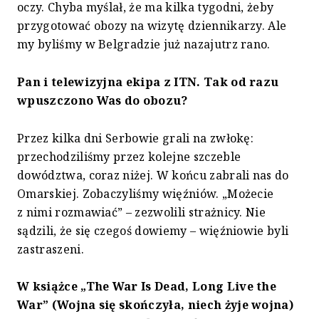
oczy. Chyba myślał, że ma kilka tygodni, żeby
przygotować obozy na wizytę dziennikarzy. Ale
my byliśmy w Belgradzie już nazajutrz rano.
Pan i telewizyjna ekipa z ITN. Tak od razu
wpuszczono Was do obozu?
Przez kilka dni Serbowie grali na zwłokę:
przechodziliśmy przez kolejne szczeble
dowództwa, coraz niżej. W końcu zabrali nas do
Omarskiej. Zobaczyliśmy więźniów. „Możecie
z nimi rozmawiać” – zezwolili strażnicy. Nie
sądzili, że się czegoś dowiemy – więźniowie byli
zastraszeni.
W książce „The War Is Dead, Long Live the
War” (Wojna się skończyła, niech żyje wojna)