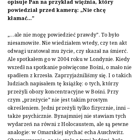
opisuje Pan na przykład więźnia, który
powiedział przed kamerą: „Nie chcę
kłamać…”
„…ale nie mogę powiedzieć prawdy”. To było
niesamowite. Nie wiedziałem wtedy, czy ten akt
odwagi uratował mu życie, czy skazał na śmierć.
Ale spotkałem go w 2004 roku w Londynie. Kiedy
wszedł na spotkanie poświęcone Bośni, o mało nie
spadłem z krzesła. Zaprzyjaźniliśmy się. I o takich
ludziach napisałem tę książkę: o tych, którzy
przeżyli obozy koncentracyjne w Bośni. Przy
czym „przeżycie” nie jest takim prostym
określeniem. Jedni przeżyli tylko fizycznie, inni –
także psychicznie. Bynajmniej nie stawiam tych
wydarzeń na równi z Holocaustem, ale są pewne
analogie: w Omarskiej słychać echa Auschwitz.