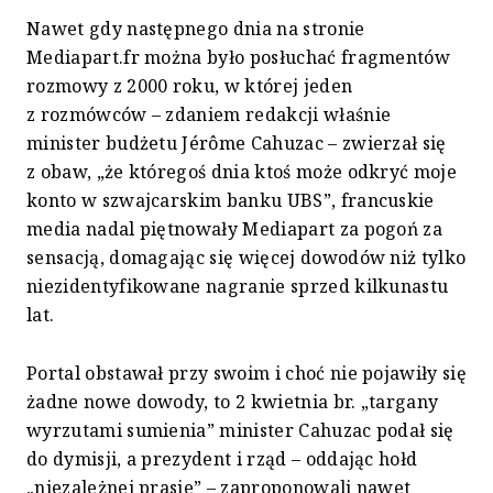
Nawet gdy następnego dnia na stronie
Mediapart.fr można było posłuchać fragmentów
rozmowy z 2000 roku, w której jeden
z rozmówców – zdaniem redakcji właśnie
minister budżetu Jérôme Cahuzac – zwierzał się
z obaw, „że któregoś dnia ktoś może odkryć moje
konto w szwajcarskim banku UBS”, francuskie
media nadal piętnowały Mediapart za pogoń za
sensacją, domagając się więcej dowodów niż tylko
niezidentyfikowane nagranie sprzed kilkunastu
lat.
Portal obstawał przy swoim i choć nie pojawiły się
żadne nowe dowody, to 2 kwietnia br. „targany
wyrzutami sumienia” minister Cahuzac podał się
do dymisji, a prezydent i rząd – oddając hołd
„niezależnej prasie” – zaproponowali nawet