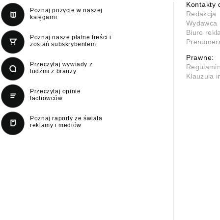
Kontakty 
Poznaj pozycje w naszej
Redakcja
księgarni
Wydawca
Biuro rek
Poznaj nasze płatne treści i
Prenumer
zostań subskrybentem
Prawne:
Przeczytaj wywiady z
Regulami
ludźmi z branży
Klauzula 
Przeczytaj opinie
fachowców
Poznaj raporty ze świata
reklamy i mediów