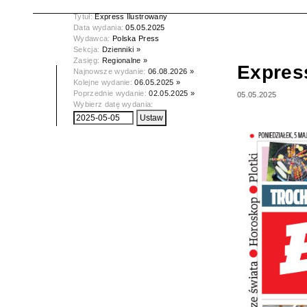
Tytuł:
Express Ilustrowany
Data wydania:
05.05.2025
Wydawca:
Polska Press
Sekcja:
Dzienniki »
Zasięg:
Regionalne »
Expres
Najnowsze wydanie:
06.08.2026 »
Kolejne wydanie:
06.05.2025 »
Poprzednie wydanie:
02.05.2025 »
05.05.2025
Wybierz datę wydania: