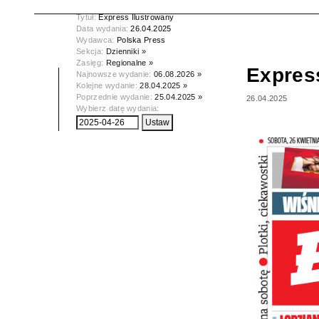
Tytuł:
Express Ilustrowany
Data wydania:
26.04.2025
Wydawca:
Polska Press
Sekcja:
Dzienniki »
Zasięg:
Regionalne »
Expres
Najnowsze wydanie:
06.08.2026 »
Kolejne wydanie:
28.04.2025 »
Poprzednie wydanie:
25.04.2025 »
26.04.2025
Wybierz datę wydania: