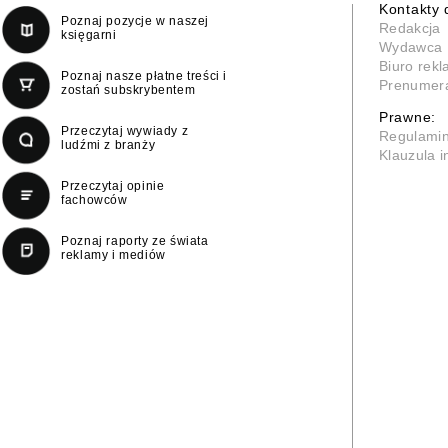
Kontakty 
Poznaj pozycje w naszej
Redakcja
księgarni
Wydawca
Biuro rek
Poznaj nasze płatne treści i
Prenumer
zostań subskrybentem
Prawne:
Przeczytaj wywiady z
Regulami
ludźmi z branży
Klauzula 
Przeczytaj opinie
fachowców
Poznaj raporty ze świata
reklamy i mediów