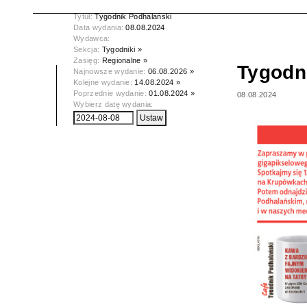
Tytuł:
Tygodnik Podhalański
Data wydania:
08.08.2024
Wydawca:
Sekcja:
Tygodniki »
Zasięg:
Regionalne »
Tygodn
Najnowsze wydanie:
06.08.2026 »
Kolejne wydanie:
14.08.2024 »
Poprzednie wydanie:
01.08.2024 »
08.08.2024
Wybierz datę wydania: