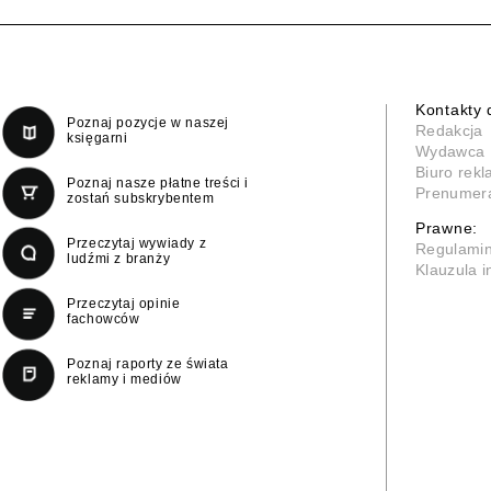
Kontakty 
Poznaj pozycje w naszej
Redakcja
księgarni
Wydawca
Biuro rek
Poznaj nasze płatne treści i
Prenumer
zostań subskrybentem
Prawne:
Przeczytaj wywiady z
Regulami
ludźmi z branży
Klauzula 
Przeczytaj opinie
fachowców
Poznaj raporty ze świata
reklamy i mediów