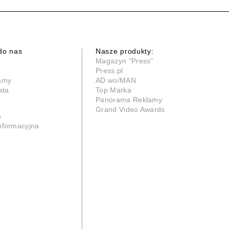
do nas
Nasze produkty:
Magazyn "Press"
Press.pl
lamy
AD wo/MAN
ata
Top Marka
Panorama Reklamy
Grand Video Awards
n
informacyjna