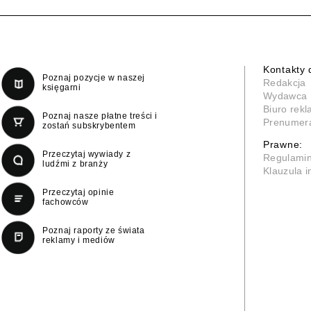
Kontakty 
Poznaj pozycje w naszej
Redakcja
księgarni
Wydawca
Biuro rek
Poznaj nasze płatne treści i
Prenumer
zostań subskrybentem
Prawne:
Przeczytaj wywiady z
Regulami
ludźmi z branży
Klauzula 
Przeczytaj opinie
fachowców
Poznaj raporty ze świata
reklamy i mediów