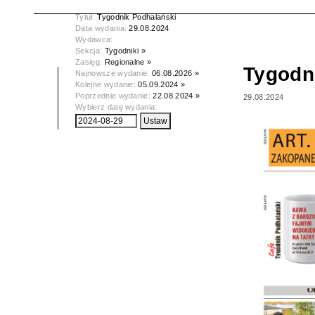
Tytuł:
Tygodnik Podhalański
Data wydania:
29.08.2024
Wydawca:
Sekcja:
Tygodniki »
Zasięg:
Regionalne »
Tygodn
Najnowsze wydanie:
06.08.2026 »
Kolejne wydanie:
05.09.2024 »
Poprzednie wydanie:
22.08.2024 »
29.08.2024
Wybierz datę wydania: