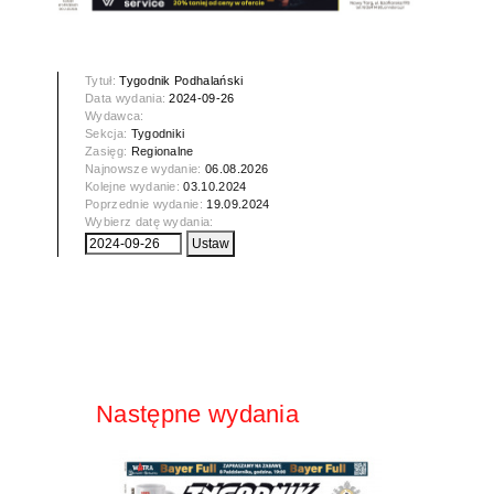
Tytuł:
Tygodnik Podhalański
Data wydania:
2024-09-26
Wydawca:
Sekcja:
Tygodniki
Zasięg:
Regionalne
Najnowsze wydanie:
06.08.2026
Kolejne wydanie:
03.10.2024
Poprzednie wydanie:
19.09.2024
Wybierz datę wydania:
Następne wydania