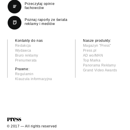
Przeczytaj opinie
fachowców
Poznaj raporty ze świata
reklamy i mediów
Kontakty do nas
Nasze produkty:
Redakcja
Magazyn "Press"
Wydawca
Press.pl
Biuro reklamy
AD wo/MAN
Prenumerata
Top Marka
Panorama Reklamy
Prawne:
Grand Video Awards
Regulamin
Klauzula informacyjna
© 2017 — All rights reserved