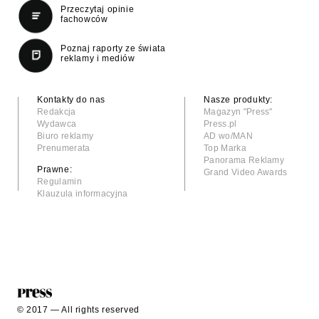
Przeczytaj opinie
fachowców
Poznaj raporty ze świata
reklamy i mediów
Kontakty do nas
Nasze produkty:
Redakcja
Magazyn "Press"
Wydawca
Press.pl
Biuro reklamy
AD wo/MAN
Prenumerata
Top Marka
Panorama Reklamy
Prawne:
Grand Video Awards
Regulamin
Klauzula informacyjna
© 2017 — All rights reserved